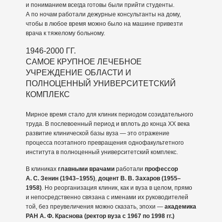
и пониманием всегда готовы были прийти студенты.
А по ночам работали дежурные консультанты на дому,
чтобы в любое время можно было на машине привезти
врача к тяжелому больному.
1946-2000 ГГ.
САМОЕ КРУПНОЕ ЛЕЧЕБНОЕ
УЧРЕЖДЕНИЕ ОБЛАСТИ И
ПОЛНОЦЕННЫЙ УНИВЕРСИТЕТСКИЙ
КОМПЛЕКС
Мирное время стало для клиник периодом созидательного
труда. В послевоенный период и вплоть до конца ХХ века
развитие клинической базы вуза — это отражение
процесса поэтапного превращения однофакультетного
института в полноценный университетский комплекс.
В клиниках
главными врачами
работали
профессор
А. С. Зенин (1943–1955)
,
доцент В. В. Захаров (1955–
1958)
. Но реорганизация клиник, как и вуза в целом, прямо
и непосредственно связана с именами их руководителей
той, без преувеличения можно сказать, эпохи —
академика
РАН А. Ф. Краснова (ректор вуза с 1967 по 1998 гг.)