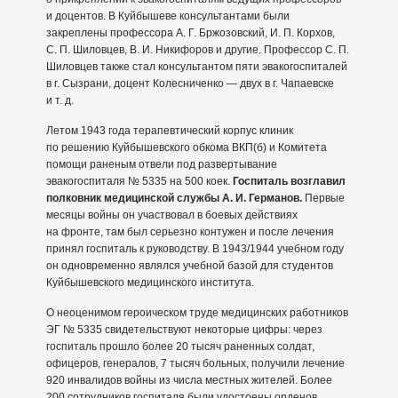
и доцентов. В Куйбышеве консультантами были
закреплены профессора А. Г. Бржозовский, И. П. Корхов,
С. П. Шиловцев, В. И. Никифоров и другие. Профессор С. П.
Шиловцев также стал консультантом пяти эвакогоспиталей
в г. Сызрани, доцент Колесниченко — двух в г. Чапаевске
и т. д.
Летом 1943 года терапевтический корпус клиник
по решению Куйбышевского обкома ВКП(б) и Комитета
помощи раненым отвели под развертывание
эвакогоспиталя № 5335 на 500 коек.
Госпиталь возглавил
полковник медицинской службы А. И. Германов.
Первые
месяцы войны он участвовал в боевых действиях
на фронте, там был серьезно контужен и после лечения
принял госпиталь к руководству. В 1943/1944 учебном году
он одновременно являлся учебной базой для студентов
Куйбышевского медицинского института.
О неоценимом героическом труде медицинских работников
ЭГ № 5335 свидетельствуют некоторые цифры: через
госпиталь прошло более 20 тысяч раненных солдат,
офицеров, генералов, 7 тысяч больных, получили лечение
920 инвалидов войны из числа местных жителей. Более
200 сотрудников госпиталя были удостоены орденов