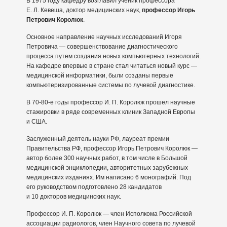
В 1975 году кафедру возглавил ученик профессора
Е. Л. Кевеша, доктор медицинских наук,
профессор Игорь
Петрович Королюк
.
Основное направление научных исследований Игоря
Петровича — совершенствование диагностического
процесса путем создания новых компьютерных технологий.
На кафедре впервые в стране стал читаться новый курс —
медицинской информатики, были созданы первые
компьютеризированные системы по лучевой диагностике.
В 70-80-е годы профессор И. П. Королюк прошел научные
стажировки в ряде современных клиник Западной Европы
и США.
Заслуженный деятель науки РФ, лауреат премии
Правительства РФ, профессор Игорь Петрович Королюк —
автор более 300 научных работ, в том числе в Большой
медицинской энциклопедии, авторитетных зарубежных
медицинских изданиях. Им написано 6 монографий. Под
его руководством подготовлено 28 кандидатов
и 10 докторов медицинских наук.
Профессор И. П. Королюк — член Исполкома Российской
ассоциации радиологов, член Научного совета по лучевой