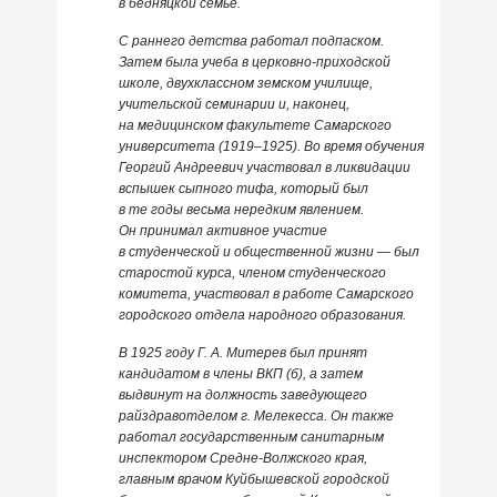
в бедняцкой семье.
С раннего детства работал подпаском.
Затем была учеба в церковно-приходской
школе, двухклассном земском училище,
учительской семинарии и, наконец,
на медицинском факультете Самарского
университета (1919–1925). Во время обучения
Георгий Андреевич участвовал в ликвидации
вспышек сыпного тифа, который был
в те годы весьма нередким явлением.
Он принимал активное участие
в студенческой и общественной жизни — был
старостой курса, членом студенческого
комитета, участвовал в работе Самарского
городского отдела народного образования.
В 1925 году Г. А. Митерев был принят
кандидатом в члены ВКП (б), а затем
выдвинут на должность заведующего
райздравотделом г. Мелекесса. Он также
работал государственным санитарным
инспектором Средне-Волжского края,
главным врачом Куйбышевской городской