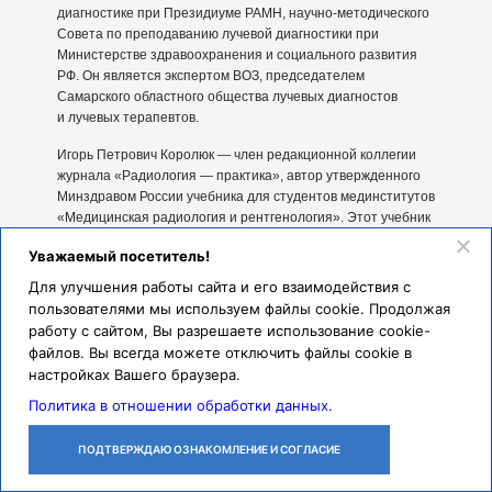
диагностике при Президиуме РАМН, научно-методического
Совета по преподаванию лучевой диагностики при
Министерстве здравоохранения и социального развития
РФ. Он является экспертом ВОЗ, председателем
Самарского областного общества лучевых диагностов
и лучевых терапевтов.
Игорь Петрович Королюк — член редакционной коллегии
журнала «Радиология — практика», автор утвержденного
Минздравом России учебника для студентов мединститутов
«Медицинская радиология и рентгенология». Этот учебник
заложил основы новой дисциплины интегрального типа —
Уважаемый посетитель!
лучевой диагностики. В 2000 году в этом же издательстве
вышло 2-е издание учебника, в которое были включены
Для улучшения работы сайта и его взаимодействия с
также элементы медицинской информатики
пользователями мы используем файлы cookie. Продолжая
и доказательной медицины. В 2001 году автор учебника
работу с сайтом, Вы разрешаете использование cookie-
И. П. Королюк был удостоен высокой правительственной
файлов. Вы всегда можете отключить файлы cookie в
награды — премии Правительства РФ.
настройках Вашего браузера.
Новое научное направление, которое возникло в Самаре
Политика в отношении обработки данных.
в этот период, —
радиоиммунный анализ
. На кафедре
была создана одна из первых таких лабораторий в стране.
ПОДТВЕРЖДАЮ ОЗНАКОМЛЕНИЕ И СОГЛАСИЕ
Лаборатория существует и поныне. Ежегодно в ней
ЛИЧНЫЙ
ОСТАВИТЬ
ПОЗВОНИТЬ
КАБИНЕТ
ЗАЯВКУ
обследуются более 1000 пациентов из клиник