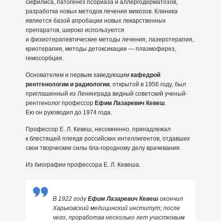
сифилиса, патогенез псориаза и аллергодерматозов,
разработка новых методов лечения микозов. Клиника
является базой апробации новых лекарственных
препаратов, широко используются
и физиотерапевтические методы лечения, лазеротерапия,
криотерапия, методы детоксикации — плазмоферез,
гемосорбция.
Основателем и первым заведующим
кафедрой
рентгенологии и радиологии
, открытой в 1956 году, был
приглашенный из Ленинграда видный советский ученый-
рентгенолог профессор
Ефим Лазаревич Кевеш
.
Ею он руководил до 1974 года.
Профессор Е. Л. Кевеш, несомненно, принадлежал
к блестящей плеяде российских интеллигентов, отдавших
свои творческие силы бла-городному делу врачевания.
Из биографии профессора Е. Л. Кевеша.
В 1922 году
Ефим Лазаревич Кевеш
окончил
Харьковский медицинский институт; после
чего, проработав несколько лет участковым