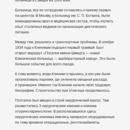
больницы в Самаре на 1000 коек.
Больница, все ее сотрудники готовились к приему первых
па-циентов. В Москву, в больницу им. С. П. Боткина, были
командированы врач и медицинская сестра, чтобы изучить
опыт столичных медиков по организации диетического
питания.
Между тем, решались и транспортные проблемы. В ноябре
1934 года к Клиникам подошел первый трамвай. Был
открыт маршрут «Поселок имени Шмидта — новая
Клиническая больница — карбюраторный завод». Это было
большое событие для всего города.
К тому моменту, когда Клиники открылись, в них уже были
организованы парники, где зеленела овощная рассада,
и оранжереи. Именно так Клиники начали свою трудовую
биографию. Строительство при этом еще продолжалось.
Поэтапно был введен в строй хирургический корпус. Там
разместились 3 хирургические клиники и клиника
оториноларингологии. В располагавшихся здесь
хирургических клиниках имелись прекрасно оборудованные
по тому времени операционные, рентгенкабинеты.