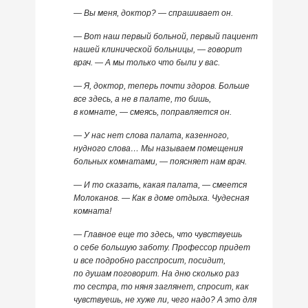
— Вы меня, доктор? — спрашивает он.
— Вот наш первый больной, первый пациент
нашей клинической больницы, — говорит
врач. — А мы только что были у вас.
— Я, доктор, теперь почти здоров. Больше
все здесь, а не в палате, то бишь,
в комнате, — смеясь, поправляется он.
— У нас нет слова палата, казенного,
нудного слова… Мы называем помещения
больных комнатами, — поясняет нам врач.
— И то сказать, какая палата, — смеется
Молоканов. — Как в доме отдыха. Чудесная
комната!
— Главное еще то здесь, что чувствуешь
о себе большую заботу. Профессор придет
и все подробно расспросит, посидит,
по душам поговорит. На дню сколько раз
то сестра, то няня заглянет, спросит, как
чувствуешь, не хуже ли, чего надо? А это для