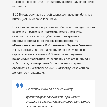
Наконец, осенью 1938 года Клиники заработали на полную
мощность.
В 1940 году вступает в строй корпус для лечения больных
инфекционными заболеваниями.
Насколько важным и передовым событием стало для своего
времени открытие клиник медицинского института,
становится понятно из публикаций того времени,
например, небольшого
очерка корреспондента
«Волжской коммуны» М. Славниной «Первый больной»
.
В нем рассказывается о лечении одного из ударников
строительства клинической больницы — пациента
по фамилии Молоканов (за давностью лет его инициалы
забылись, да и не принято было в советское время
обращаться к человеку по имени-отчеству: их заменяло
деловитое «товарищ»):
«Заглянем сначала в его комнату…
Туманная февральская ночь проникает
снаружи к большому квадратному окну. Белые
шторы отдернуты.