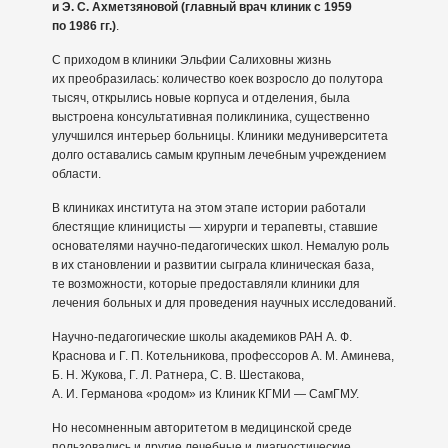
и Э. С. Ахметзяновой (главный врач клиник с 1959
по 1986 гг.)
.
С приходом в клиники Эльфии Салиховны жизнь
их преобразилась: количество коек возросло до полутора
тысяч, открылись новые корпуса и отделения, была
выстроена консультативная поликлиника, существенно
улучшился интерьер больницы. Клиники медуниверситета
долго оставались самым крупным лечебным учреждением
области.
В клиниках института на этом этапе истории работали
блестящие клиницисты — хирурги и терапевты, ставшие
основателями научно-педагогических школ. Немалую роль
в их становлении и развитии сыграла клиническая база,
те возможности, которые предоставляли клиники для
лечения больных и для проведения научных исследований.
Научно-педагогические школы академиков РАН А. Ф.
Краснова и Г. П. Котельникова, профессоров А. М. Аминева,
Б. Н. Жукова, Г. Л. Ратнера, С. В. Шестакова,
А. И. Германова «родом» из Клиник КГМИ — СамГМУ.
Но несомненным авторитетом в медицинской среде
пользовались и другие лечебные и диагностические