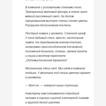
В комнате с розоватыми стенами тихо.
Трехгранный матовый фонарь в стене льет
мягкий рассеянный свет. На белом
лакированном выступе стены стоят цветы.
Раскрыта белоснежная постель.
Пестрый коврик у кровати. Стенной шкаф.
У окна дубовый стол, кресло, настольная
лампа. На передвижном ночном столике,
хитроумно приспособленном для всякого
положения больного, стакан, свежая газета
и книга в желтом переплете
„Оптимистическая трагедия“.
Молоканова здесь нет. Мы идем в комнату
отдыха. У фонтана под сенью цветов играют
в шахматы.
— Вот он, — говорит наша спутница.
Навстречу нам подымается стройный
человек в хорошо сшитой клетчатой пижаме
и круглой белой шапочке.