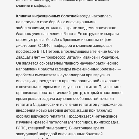
клиники и кафедры.
Клиника инфекционных болезней
всегда находилась
на переднем крае борьбы с инфекционными
заболеваниями, стояла на страже эпидемиологического
благополучия населения области. Ее сотрудники сыграли
огромную роль в борьбе с брюшным и сыпным тифом,
дифтерией. С 1946 г. кафедрой и клиникой заведовал
профессор В. П. Петров, в последующем в течение более
двадцати лет — профессор Виталий Иванович Рощупкин.
Он является основателем главного научно-практического
направления работы кафедры инфекционных болезней —
проблемы иммунитета и аутоаллергии при вирусных
инфекциях, прежде всего при геморрагической лихорадке
с почечным синдромом и вирусных гепатитах. При клинике
организован гепатологический центр, который в настоящее
время решает задачи изучения особенностей течения
гепатита С, диагностики и лечения гепатитов у наркоманов,
внедрения новых методов детоксикации при тяжелых
формах вирусного гепатита. Продолжается интенсивное
изучение краевой патологии (лептоспироз, КУ-лихорадка,
ГЛПС, клещевой энцефалит). В настоящее время
заведующий кафедрой инфекционных болезней —