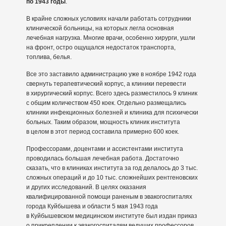
по 1943 годы
.
В крайне сложных условиях начали работать сотрудники
клинической больницы, на которых легла основная
лечебная нагрузка. Многие врачи, особенно хирурги, ушли
на фронт, остро ощущался недостаток транспорта,
топлива, белья.
Все это заставило администрацию уже в ноябре 1942 года
свернуть терапевтический корпус, а клиники перевести
в хирургический корпус. Всего здесь разместилось 9 клиник
с общим количеством 450 коек. Отдельно размещались
клиники инфекционных болезней и клиника для психически
больных. Таким образом, мощность клиник института
в целом в этот период составила примерно 600 коек.
Профессорами, доцентами и ассистентами института
проводилась большая лечебная работа. Достаточно
сказать, что в клиниках института за год делалось до 3 тыс.
сложных операций и до 10 тыс. сложнейших рентгеновских
и других исследований. В целях оказания
квалифицированной помощи раненым в эвакогоспиталях
города Куйбышева и области 5 мая 1943 года
в Куйбышевском медицинском институте был издан приказ
о прикреплении к эвакогоспиталям ведущих профессоров