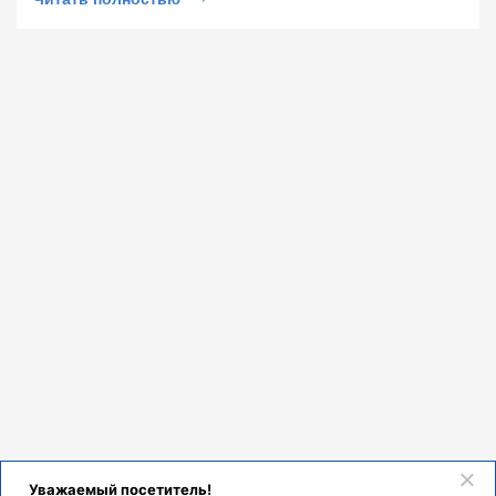
пульмонологии и аллергологии за профессионализм, доброту и
трепетное отношение к пациентам.
С уважением, Сергей Долгов
Уважаемый посетитель!