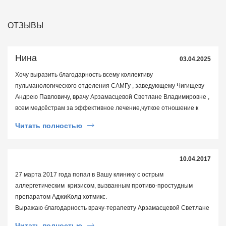
ОТЗЫВЫ
Нина
03.04.2025
Хочу выразить благодарность всему коллективу
пульманологического отделения САМГу , заведующему Чигищеву
Андрею Павловичу, врачу Арзамасцевой Светлане Владимировне ,
всем медсёстрам за эффективное лечение,чуткое отношение к
больным, понимание и поддержку. Всем санитаркам и работникам
Читать полностью
кухни за чистоту , порядок и вкусное питание. Спасибо за Ваш
бесценный труд!
10.04.2017
27 марта 2017 года попал в Вашу клинику с острым
аллергетическим кризисом, вызванным противо-простудным
препаратом АджиКолд хотмикс.
Выражаю благодарность врачу-терапевту Арзамасцевой Светлане
Владимировне и всему медицинскому персоналу отделения
Читать полностью