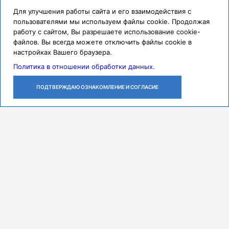
Для улучшения работы сайта и его взаимодействия с
пользователями мы используем файлы cookie. Продолжая
работу с сайтом, Вы разрешаете использование cookie-
файлов. Вы всегда можете отключить файлы cookie в
настройках Вашего браузера.
Политика в отношении обработки данных.
ПОДТВЕРЖДАЮ ОЗНАКОМЛЕНИЕ И СОГЛАСИЕ
ЛИЧНЫЙ
ОСТАВИТЬ
ПОЗВОНИТЬ
КАБИНЕТ
ЗАЯВКУ
Контакты
Режим работы
ПН-ЧТ с 07:30 до 18:00
ПТ с 07:30 до 17:00
СБ с 08:00 до 14:00
Адрес
443079, г. Самара,
проспект Карла Маркса, 165 Б
Многоканальный call-центр
8 (846) 374-91-00