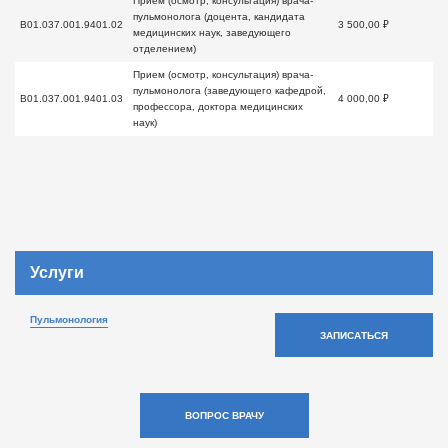
Прием (осмотр, консультация) врача-
пульмонолога (доцента, кандидата
B01.037.001.9401.02
3 500,00 ₽
медицинских наук, заведующего
отделением)
Прием (осмотр, консультация) врача-
пульмонолога (заведующего кафедрой,
B01.037.001.9401.03
4 000,00 ₽
профессора, доктора медицинских
наук)
Услуги
Пульмонология
ЗАПИСАТЬСЯ
ВОПРОС ВРАЧУ