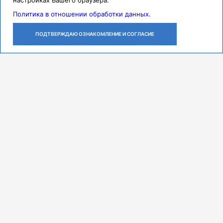
настройках Вашего браузера.
Политика в отношении обработки данных.
ПОДТВЕРЖДАЮ ОЗНАКОМЛЕНИЕ И СОГЛАСИЕ
ЛИЧНЫЙ
ОСТАВИТЬ
ПОЗВОНИТЬ
КАБИНЕТ
ЗАЯВКУ
Контакты
Режим работы
ПН-ЧТ с 07:30 до 18:00
ПТ с 07:30 до 17:00
СБ с 08:00 до 14:00
Адрес
443079, г. Самара,
проспект Карла Маркса, 165 Б
Многоканальный call-центр
8 (846) 374-91-00
Мы в соцсетях