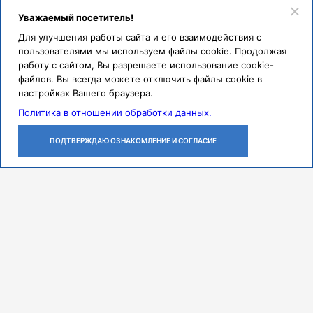
Уважаемый посетитель!
Для улучшения работы сайта и его взаимодействия с
пользователями мы используем файлы cookie. Продолжая
работу с сайтом, Вы разрешаете использование cookie-
файлов. Вы всегда можете отключить файлы cookie в
настройках Вашего браузера.
Политика в отношении обработки данных.
ПОДТВЕРЖДАЮ ОЗНАКОМЛЕНИЕ И СОГЛАСИЕ
ЛИЧНЫЙ
ОСТАВИТЬ
ПОЗВОНИТЬ
КАБИНЕТ
ЗАЯВКУ
Контакты
Режим работы
ПН-ЧТ с 07:30 до 18:00
ПТ с 07:30 до 17:00
СБ с 08:00 до 14:00
Адрес
443079, г. Самара,
проспект Карла Маркса, 165 Б