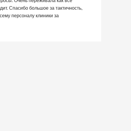
просы. Очень переживала как все
дит. Спасибо большое за тактичность,
сему персоналу клиники за