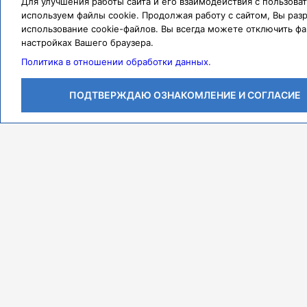
Для улучшения работы сайта и его взаимодействия с пользов
используем файлы cookie. Продолжая работу с сайтом, Вы раз
использование cookie-файлов. Вы всегда можете отключить фа
настройках Вашего браузера.
Политика в отношении обработки данных.
ПОДТВЕРЖДАЮ ОЗНАКОМЛЕНИЕ И СОГЛАСИЕ
Личный кабинет
Контакты
Режим работы
Адрес
ПН-ЧТ с 07:30 до 18:00
443079, г. Самара,
ПТ с 07:30 до 17:00
проспект Карла Маркса,
СБ с 08:00 до 14:00
Федеральное государственное бюджетное образовате
образования «Самарский государственный медицински
здравоохранения Российской Федерации». Клиники Сам