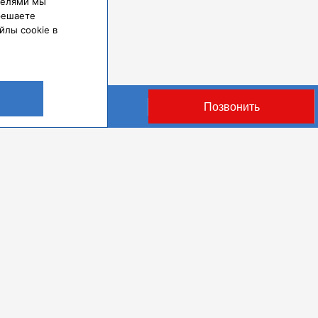
ателями мы
решаете
йлы cookie в
Оставить заявку
Позвонить
 165 Б
льное учреждение высшего
Реквизиты и правовая информация
Полит
й университет Министерства
ГМУ были основаны в 1930 году.