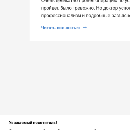
Очень деликатно провел операцию по ус
пройдет, было тревожно. Но доктор успо
профессионализм и подробные разъяснен
доброжелательное отношение.
Читать полностью
Уважаемый посетитель!