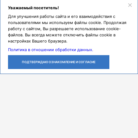
Уважаемый посетитель!
Для улучшения работы сайта и его взаимодействия с
пользователями мы используем файлы cookie. Продолжая
работу с сайтом, Вы разрешаете использование cookie-
файлов. Вы всегда можете отключить файлы cookie в
настройках Вашего браузера.
Политика в отношении обработки данных.
ПОДТВЕРЖДАЮ ОЗНАКОМЛЕНИЕ И СОГЛАСИЕ
ЛИЧНЫЙ
ОСТАВИТЬ
ПОЗВОНИТЬ
КАБИНЕТ
ЗАЯВКУ
Контакты
Режим работы
ПН-ЧТ с 07:30 до 18:00
ПТ с 07:30 до 17:00
СБ с 08:00 до 14:00
Адрес
443079, г. Самара,
проспект Карла Маркса, 165 Б