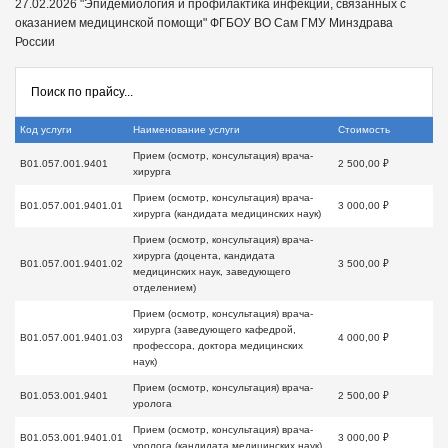
27.02.2026 "Эпидемиология и профилактика инфекций, связанных с
оказанием медицинской помощи" ФГБОУ ВО Сам ГМУ Минздрава
России
Код услуги
Наименование услуги
Стоимость
Прием (осмотр, консультация) врача-
B01.057.001.9401
2 500,00 ₽
хирурга
Прием (осмотр, консультация) врача-
B01.057.001.9401.01
3 000,00 ₽
хирурга (кандидата медицинских наук)
Прием (осмотр, консультация) врача-
хирурга (доцента, кандидата
B01.057.001.9401.02
3 500,00 ₽
медицинских наук, заведующего
отделением)
Прием (осмотр, консультация) врача-
хирурга (заведующего кафедрой,
B01.057.001.9401.03
4 000,00 ₽
профессора, доктора медицинских
наук)
Прием (осмотр, консультация) врача-
B01.053.001.9401
2 500,00 ₽
уролога
Прием (осмотр, консультация) врача-
B01.053.001.9401.01
3 000,00 ₽
уролога (кандидата медицинских наук)