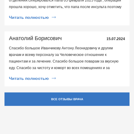
отделения.Оперировался папа 05 февраля 2025 года , операция
прошла хорошо, хочу отметить, что папа после инсульта поэтому
были определенные сложности , но благодаря профессионализму
Читать полностью
Антона Леонидовича все прошло отлично.Антон Леонидович очень
грамотный доктор и прекрасный человек. Спасибо Вам огромное!
Анатолий Борисович
15.07.2024
Спасибо большое Иванчикову Антону Леонидовичу и другим
врачам и всему персоналу за Человеческое отношение к
пациентам и за лечение. Спасибо большое поварам за вкусную
еду. Спасибо за чистоту и коморт во всех помещениях и за
антисептики в туалетах. И предложения: очень бы нужны крючки/
Читать полностью
вешалки для полотенца и одежды и полочки для мыла в душе. Да и
кабинках туалета ключки для пакета тоже бы не помешали.
ВСЕ ОТЗЫВЫ ВРАЧА