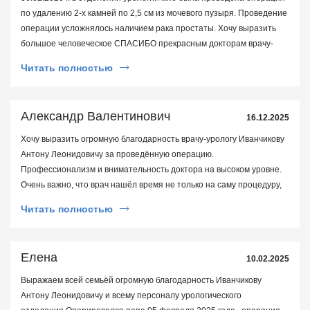
по удалению 2-х камней по 2,5 см из мочевого пузыря. Проведение
операции усложнялось наличием рака простаты. Хочу выразить
большое человеческое СПАСИБО прекрасным докторам врачу-
урологу Иванчикову Антону Леонидовичу и врачу анестезиологу-
Читать полностью
реаниматологу Бычкову Ивану Валерьевичу за их высокий
профессионализм, человечность, тактичность,
коммуникабельность и умение внушить пациенту уверенность в
Александр Валентинович
16.12.2025
успешности операции. Иванчиков Антон Леонидович не только
выполнил операцию на высоком уровне, но и выдал рекомендации
Хочу выразить огромную благодарность врачу-урологу Иванчикову
по дальнейшим моим действиям по лечению рака простаты.
Антону Леонидовичу за проведённую операцию.
Иванчиков Антон Леонидович это врач от бога, считающий своим
Профессионализм и внимательность доктора на высоком уровне.
призванием оказание помощи людям.
Очень важно, что врач нашёл время не только на саму процедуру,
но и на детальное объяснение всех моментов после операции.
Читать полностью
Спасибо за ваш труд! Рекомендую этого специалиста всем, кто
ищет квалифицированную медицинскую помощь.
Елена
10.02.2025
Выражаем всей семьёй огромную благодарность Иванчикову
Антону Леонидовичу и всему персоналу урологического