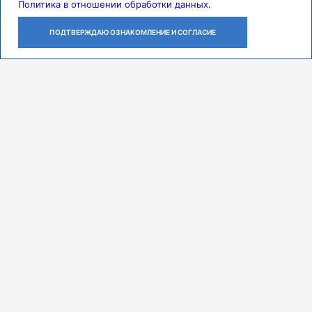
Политика в отношении обработки данных.
ПОДТВЕРЖДАЮ ОЗНАКОМЛЕНИЕ И СОГЛАСИЕ
ЛИЧНЫЙ
ОСТАВИТЬ
ПОЗВОНИТЬ
КАБИНЕТ
ЗАЯВКУ
Контакты
Режим работы
ПН-ЧТ с 07:30 до 18:00
ПТ с 07:30 до 17:00
СБ с 08:00 до 14:00
Адрес
443079, г. Самара,
проспект Карла Маркса, 165 Б
Многоканальный call-центр
8 (846) 374-91-00
Мы в соцсетях
Федеральное государственное бюджетное образовательное