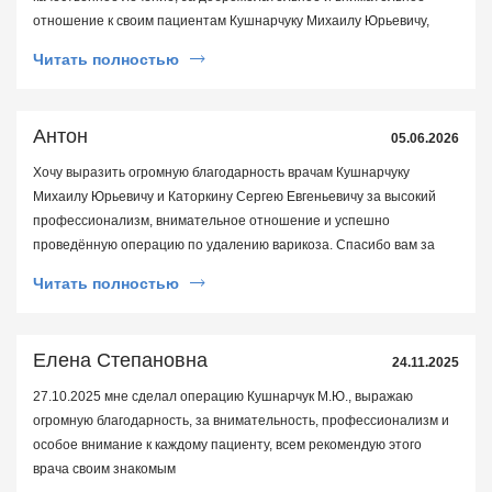
отношение к своим пациентам Кушнарчуку Михаилу Юрьевичу,
отдельное спасибо и слова благодарности анестезиологу
Читать полностью
Бондаренко Сергею Юрьевичу за заботливое и внимательное
отношение к больным. Вы замечательные врачи и настоящие
профессионалы своего дела. Желаю Вам успехов в работе,
Антон
05.06.2026
крепкого здоровья и благодарных пациентов. Спасибо за Ваш труд!
Хочу выразить огромную благодарность врачам Кушнарчуку
Михаилу Юрьевичу и Каторкину Сергею Евгеньевичу за высокий
профессионализм, внимательное отношение и успешно
проведённую операцию по удалению варикоза. Спасибо вам за
ваш труд, мастерство, ответственность и человеческое отношение
Читать полностью
к пациентам. Благодаря вашей работе я смог избавиться от
проблемы, которая долгое время доставляла дискомфорт, и
вернуться к полноценной жизни.
Елена Степановна
24.11.2025
27.10.2025 мне сделал операцию Кушнарчук М.Ю., выражаю
огромную благодарность, за внимательность, профессионализм и
особое внимание к каждому пациенту, всем рекомендую этого
врача своим знакомым