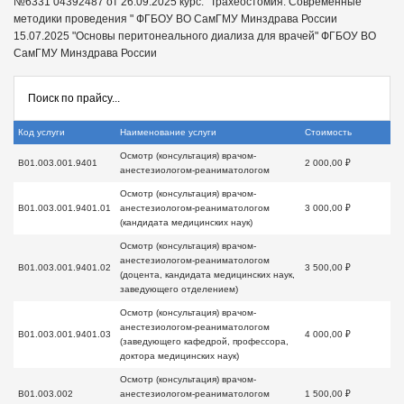
№6331 04392487 от 26.09.2025 курс: "Трахеостомия. Современные
методики проведения " ФГБОУ ВО СамГМУ Минздрава России
15.07.2025 "Основы перитонеального диализа для врачей" ФГБОУ ВО
СамГМУ Минздрава России
Код услуги
Наименование услуги
Стоимость
Осмотр (консультация) врачом-
B01.003.001.9401
2 000,00 ₽
анестезиологом-реаниматологом
Осмотр (консультация) врачом-
B01.003.001.9401.01
анестезиологом-реаниматологом
3 000,00 ₽
(кандидата медицинских наук)
Осмотр (консультация) врачом-
анестезиологом-реаниматологом
B01.003.001.9401.02
3 500,00 ₽
(доцента, кандидата медицинских наук,
заведующего отделением)
Осмотр (консультация) врачом-
анестезиологом-реаниматологом
B01.003.001.9401.03
4 000,00 ₽
(заведующего кафедрой, профессора,
доктора медицинских наук)
Осмотр (консультация) врачом-
B01.003.002
анестезиологом-реаниматологом
1 500,00 ₽