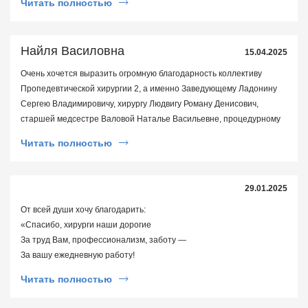
Читать полностью
нормально ходить.
Найля Василовна
15.04.2025
Очень хочется выразить огромную благодарность коллективу
Пропедевтической хирургии 2, а именно Заведующему Ладонину
Сергею Владимировичу, хирургу Людвигу Роману Денисович,
старшей медсестре Валовой Наталье Васильевне, процедурному
мед брату Анисимову Ивану Сергеевичу, палатной медсестре
Читать полностью
Левчевой Лидии Николаевне, всем медсестрам этого отделения за
чуткое, внимательное, доброе отношение к больным! С каким бы
вопросом, просьбой не обратились к ним всегда помогут, решат
29.01.2025
ваши вопросы! Спасибо большое за вашу такую нужную и в тоже
время не лёгкую работу — Спасать жизни людей! Благодарим Вас
От всей души хочу благодарить:
за вашу человечность и высокий профессионализм! Сергей
«Спасибо, хирурги наши дорогие
Владимирович Вы не только прекрасный хирург, но и очень
За труд Вам, профессионализм, заботу —
хороший руководитель, большая часть это Ваша заслуга, что у вас
За вашу ежедневную работу!
такой сплоченный и прекрасный коллектив, профессионалы своего
Живём мы в трудное для страны время,
Читать полностью
дела! Здоровья Вам всем крепкого и долгой и плодотворной
где все меняется день ото дня.
работы на благо людям!!
И неизменна Ваша лишь работа: