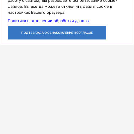
работу с сайтом, Вы разрешаете использование cookie-
файлов. Вы всегда можете отключить файлы cookie в
настройках Вашего браузера.
Политика в отношении обработки данных.
ПОДТВЕРЖДАЮ ОЗНАКОМЛЕНИЕ И СОГЛАСИЕ
ЛИЧНЫЙ
ОСТАВИТЬ
ПОЗВОНИТЬ
КАБИНЕТ
ЗАЯВКУ
Контакты
Режим работы
ПН-ЧТ с 07:30 до 18:00
ПТ с 07:30 до 17:00
СБ с 08:00 до 14:00
Адрес
443079, г. Самара,
проспект Карла Маркса, 165 Б
Многоканальный call-центр
8 (846) 374-91-00
Мы в соцсетях