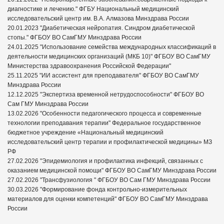
диагностике и лечению." ФГБУ Национальный медицинский
исследовательский центр им. В.А. Алмазова Минздрава России
20.01.2023 "Диабетическая нейропатия. Синдром диабетической
стопы." ФГБОУ ВО СамГМУ Минздрава России
24.01.2025 "Использование семейства международных классификаций в
деятельности медицинских организаций (МКБ 10)" ФГБОУ ВО СамГМУ
Министерства здравоохранения Российской Федерации"
25.11.2025 "ИИ ассистент для преподавателя" ФГБОУ ВО СамГМУ
Минздрава России
12.12.2025 "Экспертиза временной нетрудоспособности" ФГБОУ ВО
Сам ГМУ Минздрава России
13.02.2026 "Особенности педагогического процесса и современные
технологии преподавания терапии" Федеральное государственное
бюджетное учреждение «Национальный медицинский
исследовательский центр терапии и профилактической медицины» МЗ
РФ
27.02.2026 "Эпидемиология и профилактика инфекций, связанных с
оказанием медицинской помощи" ФГБОУ ВО СамГМУ Минздрава России
27.02.2026 "Трансфузиология " ФГБОУ ВО Сам ГМУ Минздрава России
30.03.2026 "Формирование фонда контрольно-измерительных
материалов для оценки компетенций" ФГБОУ ВО СамГМУ Минздрава
России