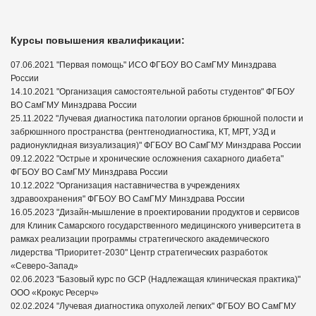
Курсы повышения квалификации:
07.06.2021 "Первая помощь" ИСО ФГБОУ ВО СамГМУ Минздрава
России
14.10.2021 "Организация самостоятельной работы студентов" ФГБОУ
ВО СамГМУ Минздрава России
25.11.2022 "Лучевая диагностика патологии органов брюшной полости и
забрюшнного пространства (рентгенодиагностика, КТ, МРТ, УЗД и
радионуклидная визуализация)" ФГБОУ ВО СамГМУ Минздрава России
09.12.2022 "Острые и хронические осложнения сахарного диабета"
ФГБОУ ВО СамГМУ Минздрава России
10.12.2022 "Организация наставничества в учреждениях
здравоохранения" ФГБОУ ВО СамГМУ Минздрава России
16.05.2023 "Дизайн-мышление в проектировании продуктов и сервисов
для Клиник Самарского государственного медицинского университета в
рамках реализации программы стратегического академического
лидерства "Приоритет-2030" Центр стратегических разработок
«Северо-Запад»
02.06.2023 "Базовый курс по GCP (Надлежащая клиническая практика)"
ООО «Крокус Ресерч»
02.02.2024 "Лучевая диагностика опухолей легких" ФГБОУ ВО СамГМУ