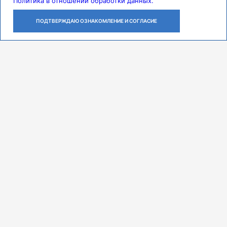
Политика в отношении обработки данных.
ПОДТВЕРЖДАЮ ОЗНАКОМЛЕНИЕ И СОГЛАСИЕ
ЛИЧНЫЙ
ОСТАВИТЬ
ПОЗВОНИТЬ
КАБИНЕТ
ЗАЯВКУ
Контакты
Режим работы
ПН-ЧТ с 07:30 до 18:00
ПТ с 07:30 до 17:00
СБ с 08:00 до 14:00
Адрес
443079, г. Самара,
проспект Карла Маркса, 165 Б
Многоканальный call-центр
8 (846) 374-91-00
Мы в соцсетях
Федеральное государственное бюджетное образовательное