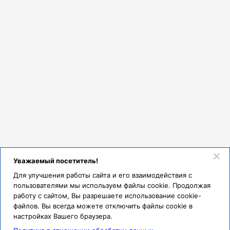
Отдельная Благодарность за доброту и огромную душу лично двум
работникам персонала по питанию (к сожалению не знаю их имен)
в отделении кардиологии КПТ № 1 и за вкусную и аппетитную еду
Поварам ! В медицине не бывает простых профессий. Пусть Ваш
благородный труд приносит Вам всем лишь радость и
удовлетворение. Низкий Вам Всем поклон!!!
Уважаемый посетитель!
Для улучшения работы сайта и его взаимодействия с
пользователями мы используем файлы cookie. Продолжая
работу с сайтом, Вы разрешаете использование cookie-
файлов. Вы всегда можете отключить файлы cookie в
настройках Вашего браузера.