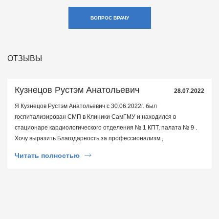
ВОПРОС ВРАЧУ
ОТЗЫВЫ
Кузнецов Рустэм Анатольевич
28.07.2022
Я Кузнецов Рустэм Анатольевич с 30.06.2022г. был
госпитализирован СМП в Клиники СамГМУ и находился в
стационаре кардиологического отделения № 1 КПТ, палата № 9 .
Хочу выразить Благодарность за профессионализм ,
внимательное отношение и компетенцию лечащему врачу
Читать полностью
кардиологу Ковальской Анне Николаевне! Низкий поклон
Операционной бригаде в составе хирурга Перуновой А.С.
анестезиологу Бороденко Е.А. опер.сестре Захаровой В.А. Врачу
функциональной диагностики Угаровой О.О.! Выражаю свою
признательность ВСЕМУ без исключения медперсоналу
отделения за ответственный, благородный и не легкий труд!