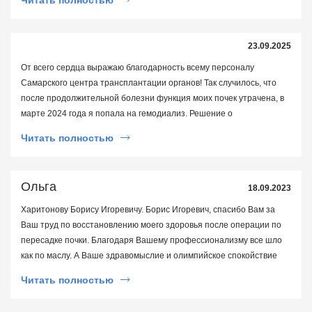
23.09.2025
От всего сердца выражаю благодарность всему персоналу
Самарского центра трансплантации органов! Так случилось, что
после продолжительной болезни функция моих почек утрачена, в
марте 2024 года я попала на гемодиализ. Решение о
трансплантации органа я приняла еще раньше, когда почки еще
Читать полностью
работали, обратилась к Парабиной Елене Валерьевне, ведущей
лист ожидания. Основным противопоказанием к трансплантации
оказался лишний вес, все остальные обследования были в норме.
Ольга
18.09.2023
Елена Валерьевна вселила мне надежду, что есть шанс после
снижения веса, замотивировала на успех, за что я ей безмерно
Харитонову Борису Игоревичу. Борис Игоревич, спасибо Вам за
благодарна. Как она радовалась вместе со мной моим успехам,
Ваш труд по восстановлению моего здоровья после операции по
когда на каждом очередном приеме у меня был отвес- я сбросила
пересадке почки. Благодаря Вашему профессионализму все шло
14 кг за полгода, и в мае 2024 я включена в лист ожидания. В
как по маслу. А Ваше здравомыслие и олимпийское спокойствие
октябре 2024 года я была вызвана на врачебную комиссию, по
придавало уверенности в успехе, с Вами совершенно не о чем
Читать полностью
рекомендации которой необходимо было провести операцию по
было волноваться. Здоровья и счастья Вам!
удалению грыжи белой линии живота и излишки кожи и жировой