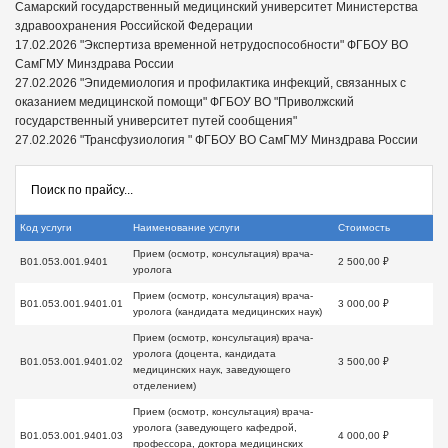
Самарский государственный медицинский университет Министерства
здравоохранения Российской Федерации
17.02.2026 "Экспертиза временной нетрудоспособности" ФГБОУ ВО
СамГМУ Минздрава России
27.02.2026 "Эпидемиология и профилактика инфекций, связанных с
оказанием медицинской помощи" ФГБОУ ВО "Приволжский
государственный университет путей сообщения"
27.02.2026 "Трансфузиология " ФГБОУ ВО СамГМУ Минздрава России
Код услуги
Наименование услуги
Стоимость
Прием (осмотр, консультация) врача-
B01.053.001.9401
2 500,00 ₽
уролога
Прием (осмотр, консультация) врача-
B01.053.001.9401.01
3 000,00 ₽
уролога (кандидата медицинских наук)
Прием (осмотр, консультация) врача-
уролога (доцента, кандидата
B01.053.001.9401.02
3 500,00 ₽
медицинских наук, заведующего
отделением)
Прием (осмотр, консультация) врача-
уролога (заведующего кафедрой,
B01.053.001.9401.03
4 000,00 ₽
профессора, доктора медицинских