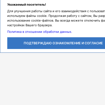
Уважаемый посетитель!
Для улучшения работы сайта и его взаимодействия с пользов
используем файлы cookie. Продолжая работу с сайтом, Вы раз
использование cookie-файлов. Вы всегда можете отключить фа
настройках Вашего браузера.
Политика в отношении обработки данных.
ПОДТВЕРЖДАЮ ОЗНАКОМЛЕНИЕ И СОГЛАСИЕ
Личный кабинет
Контакты
Режим работы
Адрес
ПН-ЧТ с 07:30 до 18:00
443079, г. Самара,
ПТ с 07:30 до 17:00
проспект Карла Маркса,
СБ с 08:00 до 14:00
Федеральное государственное бюджетное образовате