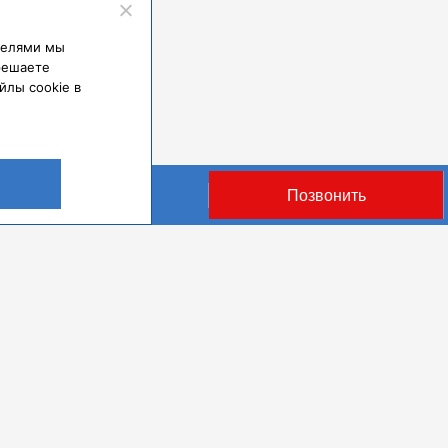
ателями мы
решаете
йлы cookie в
Оставить заявку
Позвонить
 165 Б
льное учреждение высшего
Реквизиты и правовая информация
Полит