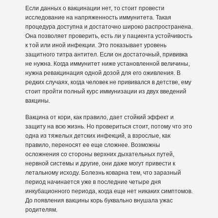
Если данных о вакцинации нет, то стоит провести
исследование на напряженность иммунитета. Такая
процедура доступна и достаточно широко распространена.
Она позволяет проверить, есть ли у пациента устойчивость
к той или иной инфекции. Это показывает уровень
защитного титра антител. Если он достаточный, прививка
не нужна. Когда иммунитет ниже установленной величины,
нужна ревакцинация одной дозой для его оживления. В
редких случаях, когда человек не прививался в детстве, ему
стоит пройти полный курс иммунизации из двух введений
вакцины.
Вакцина от кори, как правило, дает стойкий эффект и
защиту на всю жизнь. Но провериться стоит, потому что это
одна из тяжелых детских инфекций, а взрослые, как
правило, переносят ее еще сложнее. Возможны
осложнения со стороны верхних дыхательных путей,
нервной системы и другие, они даже могут привести к
летальному исходу. Болезнь коварна тем, что заразный
период начинается уже в последние четыре дня
инкубационного периода, когда еще нет никаких симптомов.
До появления вакцины корь буквально внушала ужас
родителям.