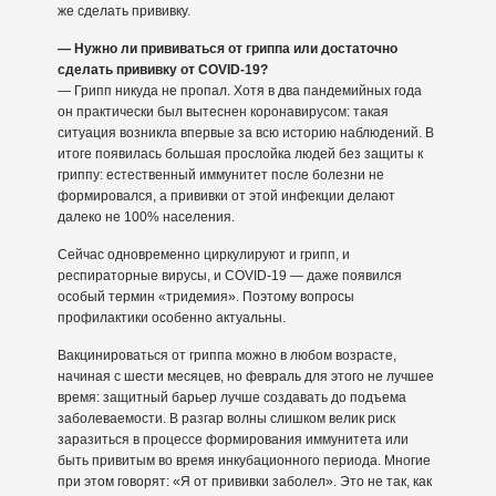
же сделать прививку.
— Нужно ли прививаться от гриппа или достаточно
сделать прививку от COVID-19?
— Грипп никуда не пропал. Хотя в два пандемийных года
он практически был вытеснен коронавирусом: такая
ситуация возникла впервые за всю историю наблюдений. В
итоге появилась большая прослойка людей без защиты к
гриппу: естественный иммунитет после болезни не
формировался, а прививки от этой инфекции делают
далеко не 100% населения.
Сейчас одновременно циркулируют и грипп, и
респираторные вирусы, и COVID-19 — даже появился
особый термин «тридемия». Поэтому вопросы
профилактики особенно актуальны.
Вакцинироваться от гриппа можно в любом возрасте,
начиная с шести месяцев, но февраль для этого не лучшее
время: защитный барьер лучше создавать до подъема
заболеваемости. В разгар волны слишком велик риск
заразиться в процессе формирования иммунитета или
быть привитым во время инкубационного периода. Многие
при этом говорят: «Я от прививки заболел». Это не так, как