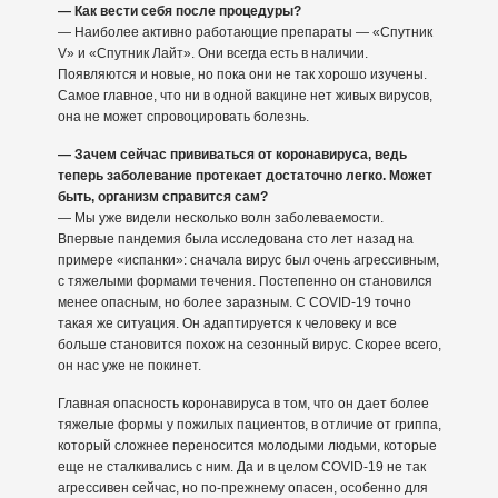
— Как вести себя после процедуры?
— Наиболее активно работающие препараты — «Спутник
V» и «Спутник Лайт». Они всегда есть в наличии.
Появляются и новые, но пока они не так хорошо изучены.
Самое главное, что ни в одной вакцине нет живых вирусов,
она не может спровоцировать болезнь.
— Зачем сейчас прививаться от коронавируса, ведь
теперь заболевание протекает достаточно легко. Может
быть, организм справится сам?
— Мы уже видели несколько волн заболеваемости.
Впервые пандемия была исследована сто лет назад на
примере «испанки»: сначала вирус был очень агрессивным,
с тяжелыми формами течения. Постепенно он становился
менее опасным, но более заразным. С COVID-19 точно
такая же ситуация. Он адаптируется к человеку и все
больше становится похож на сезонный вирус. Скорее всего,
он нас уже не покинет.
Главная опасность коронавируса в том, что он дает более
тяжелые формы у пожилых пациентов, в отличие от гриппа,
который сложнее переносится молодыми людьми, которые
еще не сталкивались с ним. Да и в целом COVID-19 не так
агрессивен сейчас, но по-прежнему опасен, особенно для