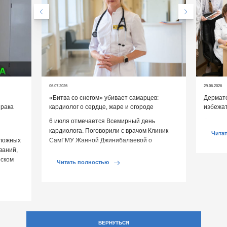
06.07.2026
29.06.2026
«Битва со снегом» убивает самарцев:
Дермато
 рака
кардиолог о сердце, жаре и огороде
избежат
6 июля отмечается Всемирный день
Дермато
кардиолога. Поговорили с врачом Клиник
помогут
Чита
сложных
СамГМУ Жанной Джинибалаевой о
ваний,
реальных угрозах сердцу и выяснили, как
рском
[…]
Читать полностью
ВЕРНУТЬСЯ