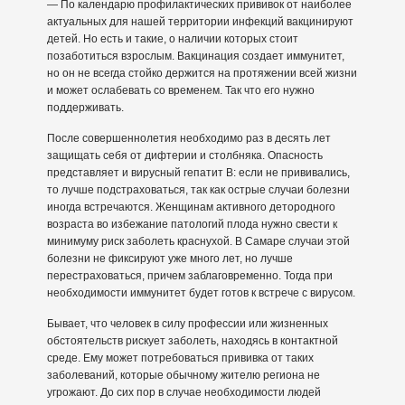
— По календарю профилактических прививок от наиболее
актуальных для нашей территории инфекций вакцинируют
детей. Но есть и такие, о наличии которых стоит
позаботиться взрослым. Вакцинация создает иммунитет,
но он не всегда стойко держится на протяжении всей жизни
и может ослабевать со временем. Так что его нужно
поддерживать.
После совершеннолетия необходимо раз в десять лет
защищать себя от дифтерии и столбняка. Опасность
представляет и вирусный гепатит B: если не прививались,
то лучше подстраховаться, так как острые случаи болезни
иногда встречаются. Женщинам активного детородного
возраста во избежание патологий плода нужно свести к
минимуму риск заболеть краснухой. В Самаре случаи этой
болезни не фиксируют уже много лет, но лучше
перестраховаться, причем заблаговременно. Тогда при
необходимости иммунитет будет готов к встрече с вирусом.
Бывает, что человек в силу профессии или жизненных
обстоятельств рискует заболеть, находясь в контактной
среде. Ему может потребоваться прививка от таких
заболеваний, которые обычному жителю региона не
угрожают. До сих пор в случае необходимости людей