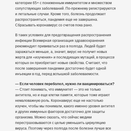
категории 65+ с пониженным иммунитетом и множеством
сопутствующих заболеваний. По-прежнему регистрируются
и летальные случаи. Кроме того, болезнь продолжает
распространяться, пандемия еще не завершена.
Сбрасывать коронавирус со счетов пока рано.
В таких условиях для предотвращения распространения
инфекции Всемирная организация здравоохранения
рекомендует прививаться раз в полгода. Людей будет
заражаться меньше, а, значит, вирус не получит новых
жертв для «изучения» и последующих мутаций, в процессе
которых он приобретает новые свойства. Считают, что
после завершения пандемии достаточно будет одной
инъекции в год, перед вспышкой заболеваемости.
— Если человек переболел, нужно ли вакцинироваться?
— Стоит понимать, что иммунитет — это не только
антитела, но и еще клетки памяти, которые тоже играют
немаловажную роль. Коронавирус еще не настолько
изучен, чтобы мы понимали, какого именно уровня антител
и других иммунных факторов достаточно для защиты
организма. Можно сказать, что сейчас медики
перестраховываются с целью уменьшить циркуляцию
вируса. Поэтому через полгода после болезни лучше все