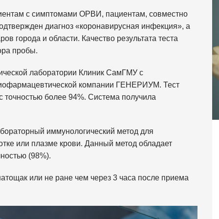
иентам с симптомами ОРВИ, пациентам, совместно
одтвержден диагноз «коронавирусная инфекция», а
ов города и области. Качество результата теста
ора пробы.
тической лаборатории Клиник СамГМУ с
 биофармацевтической компании ГЕНЕРИУМ. Тест
с точностью более 94%. Система получила
абораторный иммунологический метод для
тке или плазме крови. Данный метод обладает
ностью (98%).
тощак или не ране чем через 3 часа после приема