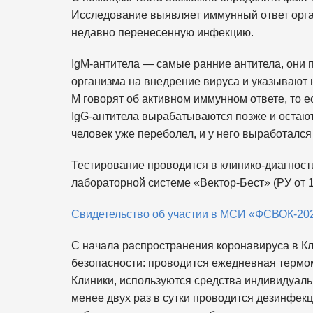
Исследование выявляет иммунный ответ орган
недавно перенесенную инфекцию.
IgM-антитела — самые ранние антитела, они
организма на внедрение вируса и указывают
М говорят об активном иммунном ответе, то ес
IgG-антитела вырабатываются позже и остают
человек уже переболел, и у него выработался 
Тестирование проводится в клинико-диагнос
лабораторной системе «Вектор-Бест» (РУ от 
Свидетельство об участии в МСИ «ФСВОК-2
С начала распространения коронавируса в 
безопасности: проводится ежедневная термом
Клиники, используются средства индивидуаль
менее двух раз в сутки проводится дезинфек