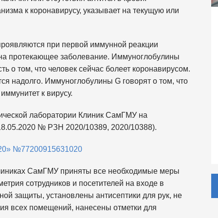
изма к коронавирусу, указывает на текущую или
 проявляются при первой иммунной реакции
 на протекающее заболевание. Иммуноглобулины
ть о том, что человек сейчас болеет коронавирусом.
ся надолго. Иммуноглобулины G говорят о том, что
иммунитет к вирусу.
тической лаборатории Клиник СамГМУ на
18.05.2020 № РЗН 2020/10389, 2020/10388).
020» №77200915631020
Клиниках СамГМУ приняты все необходимые меры
етрия сотрудников и посетителей на входе в
ной защиты, установлены антисептики для рук, не
ция всех помещений, нанесены отметки для