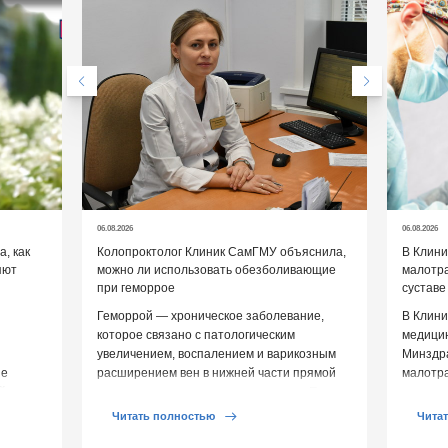
06.08.2026
06.08.2026
, как
Колопроктолог Клиник СамГМУ объяснила,
В Клин
яют
можно ли использовать обезболивающие
малотр
при геморрое
суставе
Геморрой — хроническое заболевание,
В Клини
которое связано с патологическим
медицин
увеличением, воспалением и варикозным
Минздр
ие
расширением вен в нижней части прямой
малотр
й среды
кишки и вокруг анального отверстия. При
суставе
обострении […]
Обычно 
Читать полностью
Чита