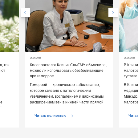
06.08.2026
06.08.2026
, как
Колопроктолог Клиник СамГМУ объяснила,
В Клин
яют
можно ли использовать обезболивающие
малотр
при геморрое
суставе
Геморрой — хроническое заболевание,
В Клини
которое связано с патологическим
медицин
увеличением, воспалением и варикозным
Минздр
ие
расширением вен в нижней части прямой
малотр
й среды
кишки и вокруг анального отверстия. При
суставе
обострении […]
Обычно 
Читать полностью
Чита