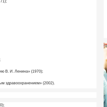
71);
;
ию В. И. Ленина» (1970);
ым здравоохранением» (2002).
0);