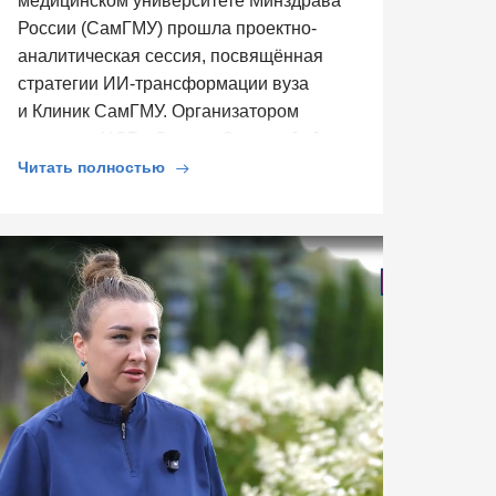
медицинском университете Минздрава
России (СамГМУ) прошла проектно-
аналитическая сессия, посвящённая
стратегии ИИ-трансформации вуза
и Клиник СамГМУ. Организатором
выступил ЦСР «Северо-Запад», […]
Читать полностью