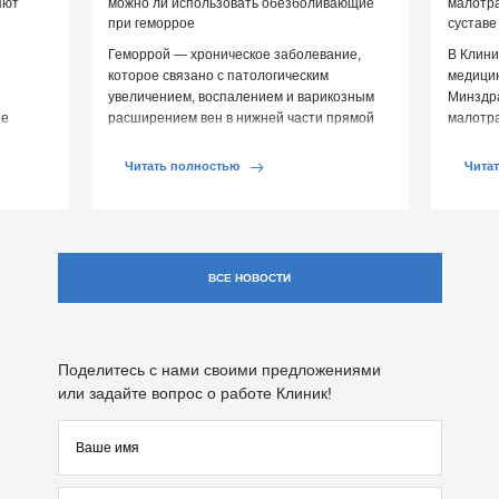
яют
можно ли использовать обезболивающие
малотр
при геморрое
суставе
Геморрой — хроническое заболевание,
В Клини
которое связано с патологическим
медицин
увеличением, воспалением и варикозным
Минздр
ие
расширением вен в нижней части прямой
малотр
й среды
кишки и вокруг анального отверстия. При
суставе
обострении […]
Обычно 
Читать полностью
Чита
ВСЕ НОВОСТИ
Поделитесь с нами своими предложениями
или задайте вопрос о работе Клиник!