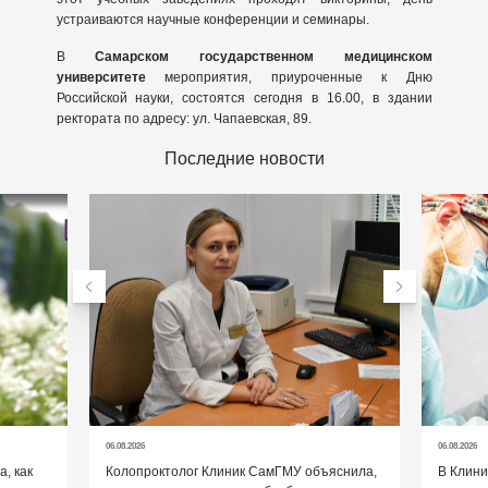
устраиваются научные конференции и семинары.
В
Самарском государственном медицинском
университете
мероприятия, приуроченные к Дню
Российской науки, состоятся сегодня в 16.00, в здании
ректората по адресу: ул. Чапаевская, 89.
Последние новости
06.08.2026
06.08.2026
, как
Колопроктолог Клиник СамГМУ объяснила,
В Клин