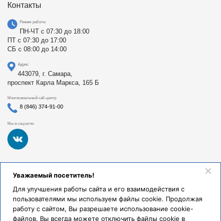
Контакты
Режим работы
ПН-ЧТ с 07:30 до 18:00
ПТ с 07:30 до 17:00
СБ с 08:00 до 14:00
Адрес
443079, г. Самара,
проспект Карла Маркса, 165 Б
Многоканальный call-центр
8 (846) 374-91-00
Мы в соцсетях
Федеральное государственное бюджетное образовательное
Уважаемый посетитель!
учреждение высшего образования «Самарский
государственный медицинский университет Министерства
Для улучшения работы сайта и его взаимодействия с
здравоохранения Российской Федерации». Клиники СамГМУ
пользователями мы используем файлы cookie. Продолжая
были основаны в 1930 году.
работу с сайтом, Вы разрешаете использование cookie-
Реквизиты и правовая информация
файлов. Вы всегда можете отключить файлы cookie в