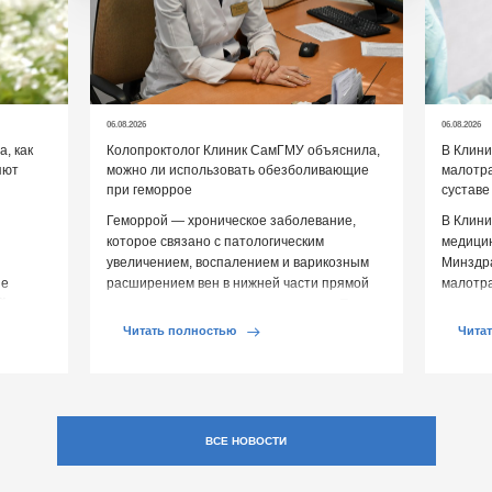
06.08.2026
06.08.2026
, как
Колопроктолог Клиник СамГМУ объяснила,
В Клин
яют
можно ли использовать обезболивающие
малотр
при геморрое
суставе
Геморрой — хроническое заболевание,
В Клини
которое связано с патологическим
медицин
увеличением, воспалением и варикозным
Минздр
ие
расширением вен в нижней части прямой
малотр
й среды
кишки и вокруг анального отверстия. При
суставе
обострении […]
Обычно 
Читать полностью
Чита
ВСЕ НОВОСТИ