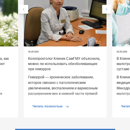
06.08.2026
06.08.2026
, как
Колопроктолог Клиник СамГМУ объяснила,
В Клин
яют
можно ли использовать обезболивающие
малотр
при геморрое
суставе
Геморрой — хроническое заболевание,
В Клини
которое связано с патологическим
медицин
увеличением, воспалением и варикозным
Минздр
ие
расширением вен в нижней части прямой
малотр
й среды
кишки и вокруг анального отверстия. При
суставе
обострении […]
Обычно 
Читать полностью
Чита