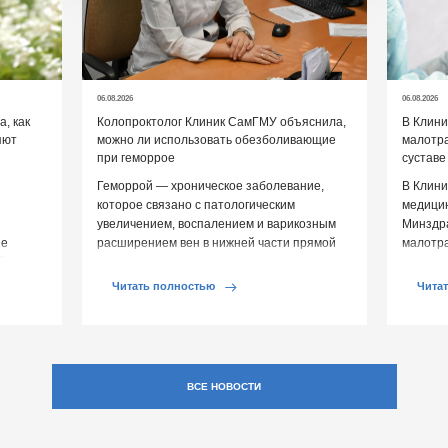
06.08.2026
06.08.2026
, как
Колопроктолог Клиник СамГМУ объяснила,
В Клин
яют
можно ли использовать обезболивающие
малотр
при геморрое
суставе
Геморрой — хроническое заболевание,
В Клини
которое связано с патологическим
медицин
увеличением, воспалением и варикозным
Минздр
ие
расширением вен в нижней части прямой
малотр
й среды
кишки и вокруг анального отверстия. При
суставе
обострении […]
Обычно 
Читать полностью
Чита
ВСЕ НОВОСТИ