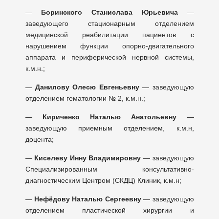
—
Боринского Станислава Юрьевича
—
заведующего стационарным отделением
медицинской реабилитации пациентов с
нарушением функции опорно-двигательного
аппарата и периферической нервной системы,
к.м.н.;
—
Данилову Олесю Евгеньевну
— заведующую
отделением гематологии № 2, к.м.н.;
—
Кириченко Наталью Анатольевну
—
заведующую приемным отделением, к.м.н,
доцента;
—
Киселеву Инну Владимировну
— заведующую
Специализированным консультативно-
диагностическим Центром (СКДЦ) Клиник, к.м.н;
—
Нефёдову Наталью Сергеевну
— заведующую
отделением пластической хирургии и