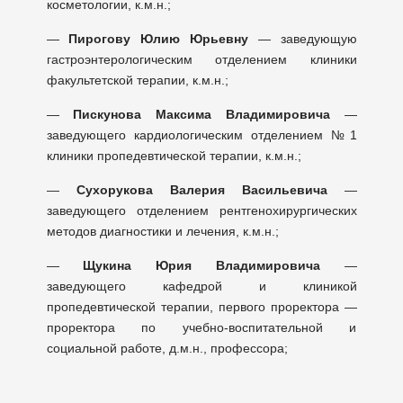
косметологии, к.м.н.;
—
Пирогову Юлию Юрьевну
— заведующую
гастроэнтерологическим отделением клиники
факультетской терапии, к.м.н.;
—
Пискунова Максима Владимировича
—
заведующего кардиологическим отделением №1
клиники пропедевтической терапии, к.м.н.;
—
Сухорукова Валерия Васильевича
—
заведующего отделением рентгенохирургических
методов диагностики и лечения, к.м.н.;
—
Щукина Юрия Владимировича
—
заведующего кафедрой и клиникой
пропедевтической терапии, первого проректора —
проректора по учебно-воспитательной и
социальной работе, д.м.н., профессора;