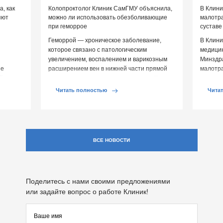
, как
Колопроктолог Клиник СамГМУ объяснила,
В Клин
яют
можно ли использовать обезболивающие
малотр
при геморрое
суставе
Геморрой — хроническое заболевание,
В Клини
которое связано с патологическим
медицин
увеличением, воспалением и варикозным
Минздр
ие
расширением вен в нижней части прямой
малотр
й среды
кишки и вокруг анального отверстия. При
суставе
обострении […]
Обычно 
Читать полностью
Чита
ВСЕ НОВОСТИ
Поделитесь с нами своими предложениями
или задайте вопрос о работе Клиник!