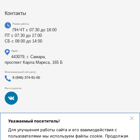
Контакты
Режим работы
ПН-ЧТ с 07:30 до 18:00
ПТ с 07:30 до 17:00
СБ с 08:00 до 14:00
Адрес
443079, г. Самара,
проспект Карла Маркса, 165 Б
Многоканальный call-центр
8 (846) 374-91-00
Мы в соцсетях
Федеральное государственное бюджетное образовательное
Уважаемый посетитель!
учреждение высшего образования «Самарский
государственный медицинский университет Министерства
Для улучшения работы сайта и его взаимодействия с
здравоохранения Российской Федерации». Клиники СамГМУ
пользователями мы используем файлы cookie. Продолжая
были основаны в 1930 году.