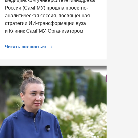
медицинском университете Минздрава
России (СамГМУ) прошла проектно-
аналитическая сессия, посвящённая
стратегии ИИ-трансформации вуза
и Клиник СамГМУ. Организатором
выступил ЦСР «Северо-Запад», […]
Читать полностью