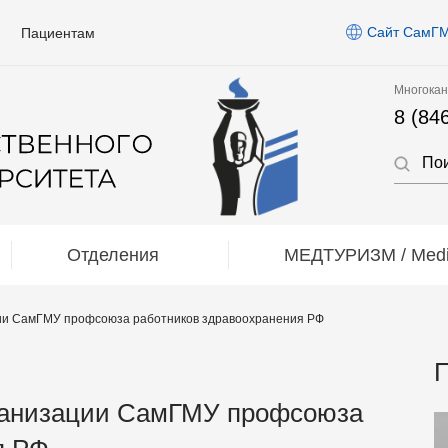
Сайт СамГ
Пациентам
Многокан
8 (84
Отделения
МЕДТУРИЗМ / Medic
ии СамГМУ профсоюза работников здравоохранения РФ
П
ганизации СамГМУ профсоюза