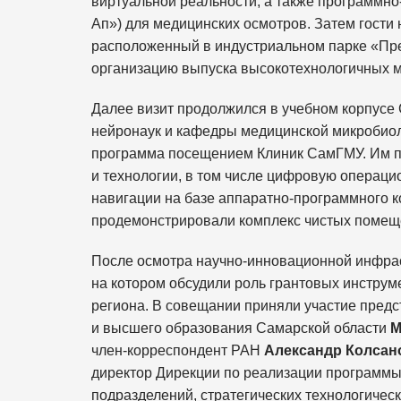
виртуальной реальности, а также программно
Ап») для медицинских осмотров. Затем гости
расположенный в индустриальном парке «Пр
организацию выпуска высокотехнологичных 
Далее визит продолжился в учебном корпусе 
нейронаук и кафедры медицинской микробиол
программа посещением Клиник СамГМУ. Им п
и технологии, в том числе цифровую операц
навигации на базе аппаратно-программного 
продемонстрировали комплекс чистых помещен
После осмотра научно-инновационной инфрас
на котором обсудили роль грантовых инструм
региона. В совещании приняли участие предс
и высшего образования Самарской области
М
член-корреспондент РАН
Александр Колсан
директор Дирекции по реализации программ
подразделений, стратегических технологичес