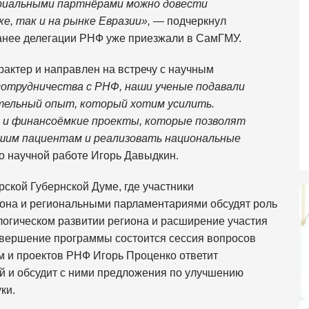
риальными партнёрами можно довести
ке, так и на рынке Евразии»,
— подчеркнул
ранее делегации РНФ уже приезжали в СамГМУ.
актер и направлен на встречу с научным
сотрудничества с РНФ, наши ученые подавали
ительный опыт, который хотим усилить.
 и финансоёмкие проекты, которые позволят
шим пациентам и реализовать национальные
 научной работе Игорь Давыдкин.
ской Губернской Думе, где участники
иона и региональными парламентариями обсудят роль
логическом развитии региона и расширение участия
завершение программы состоится сессия вопросов
мм и проектов РНФ Игорь Проценко ответит
й и обсудит с ними предложения по улучшению
ки.