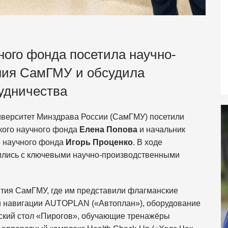
ного фонда посетила научно-
ния СамГМУ и обсудила
удничества
верситет Минздрава России (СамГМУ) посетили
кого научного фонда
Елена Попова
и начальник
о научного фонда
Игорь Проценко
. В ходе
мились с ключевыми научно-производственными
ития СамГМУ, где им представили флагманские
й навигации AUTOPLAN («Автоплан»), оборудование
ский стол «Пирогов», обучающие тренажёры