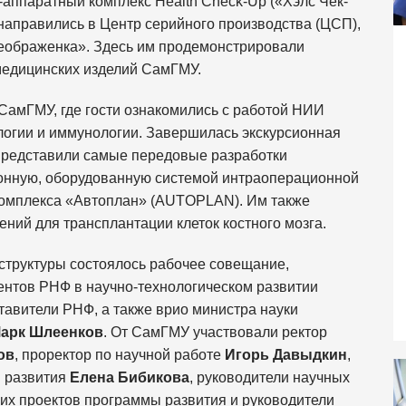
-аппаратный комплекс Health Check-Up («Хэлс Чек-
 направились в Центр серийного производства (ЦСП),
еображенка». Здесь им продемонстрировали
медицинских изделий СамГМУ.
СамГМУ, где гости ознакомились с работой НИИ
огии и иммунологии. Завершилась экскурсионная
редставили самые передовые разработки
ионную, оборудованную системой интраоперационной
комплекса «Автоплан» (AUTOPLAN). Им также
ий для трансплантации клеток костного мозга.
труктуры состоялось рабочее совещание,
ентов РНФ в научно-технологическом развитии
тавители РНФ, а также врио министра науки
арк Шлеенков
. От СамГМУ участвовали ректор
ов
, проректор по научной работе
Игорь Давыдкин
,
ы развития
Елена Бибикова
, руководители научных
ких проектов программы развития и руководители