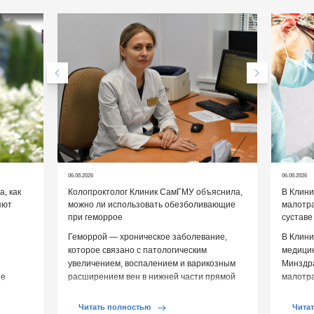
06.08.2026
06.08.2026
, как
Колопроктолог Клиник СамГМУ объяснила,
В Клин
яют
можно ли использовать обезболивающие
малотр
при геморрое
суставе
Геморрой — хроническое заболевание,
В Клини
которое связано с патологическим
медицин
увеличением, воспалением и варикозным
Минздр
ие
расширением вен в нижней части прямой
малотр
й среды
кишки и вокруг анального отверстия. При
суставе
обострении […]
Обычно 
Читать полностью
Чита