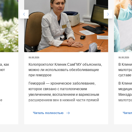
06.08.2026
06.08.2026
, как
Колопроктолог Клиник СамГМУ объяснила,
В Клин
яют
можно ли использовать обезболивающие
малотр
при геморрое
суставе
Геморрой — хроническое заболевание,
В Клини
которое связано с патологическим
медицин
увеличением, воспалением и варикозным
Минздр
ие
расширением вен в нижней части прямой
малотр
й среды
кишки и вокруг анального отверстия. При
суставе
обострении […]
Обычно 
Читать полностью
Чита