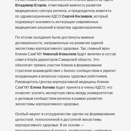
Владимир Егоров
, отметивший важность развития
медицинского сектора региона, и председатель комитета
по здравоохранению КДСО
Сергей Космиров
, который
подчеркнул значимость интеграции современных
медицинских решений в практику здравоохранения.
По итогам заседания были достигнуты важные
договоренности, направленные на развитие единой
экосистемы корпоративного здоровья. Так, главный врач
Клиник СамГМУ
Николай Измалков
будет включен в состав
совета Клуба директоров Самарской области. Это
обеспечит прямое участие Клиник в формировании
стратегии взаимодействия с бизнес-сообществом и укрепит
координацию в вопросах охраны здоровья работников.
Руководитель Центра корпоративной медицины Клиник
СамГМУ
Елена Холова
будет принята в члены КДСО, что
позволит усилить экспертную связь между университетом
и деловым сообществом региона в рамках развития
экосистемы корпоративного здоровья.
Особый акцент в сотрудничестве сделан на формировании
целостной, технологичной и доступной экосистемы
корпоративного здоровья. В ее основе —
персонализированный подход, профилактика, цифровые