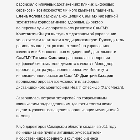
рассказал о ключевых достижениях Клиник, цифровых
сервисов и возможностях Личного кабинета пациента.
Елена Холова
раскрыла концепцию СамГМУ как единой
экосистемы корпоративного здоровья. Директор
по персоналу и корпоративному развитию СамГМУ
Константин Янцен
выступил с докладом об управлении
человеческим капиталом в медицинском вузе. Руководитель
регионального центра компетенций по управлению
качеством и безопасностью медицинской деятельности
СамГМУ
Татьяна Смолина
рассказала о внедрении
цифровой системы менеджмента качества. Менеджер
проектов центра управления проектами Института
инновационного развития СамГМУ
Дмитрий Захаров
продемонстрировал возможности платформы
дистанционного мониторинга Health Check-Up (Хэлс Чекап).
Завершилась встреча экскурсией по современным
клиническим подразделениям, где гости смогли лично
оценить уровень оснащения и организации медицинской
помощи.
Клуб директоров Самарской области создан в 2011 году
по инициативе группы активных руководителей
и собственников среднего и крупного бизнеса