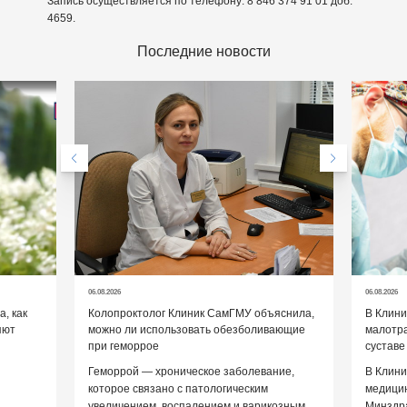
Запись осуществляется по телефону: 8 846 374 91 01 доб.
4659.
Последние новости
06.08.2026
06.08.2026
, как
Колопроктолог Клиник СамГМУ объяснила,
В Клин
яют
можно ли использовать обезболивающие
малотр
при геморрое
суставе
Геморрой — хроническое заболевание,
В Клини
которое связано с патологическим
медицин
увеличением, воспалением и варикозным
Минздр