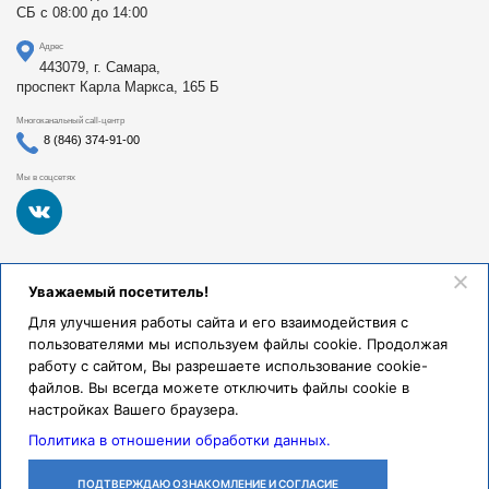
СБ с 08:00 до 14:00
Адрес
443079, г. Самара,
проспект Карла Маркса, 165 Б
Многоканальный call-центр
8 (846) 374-91-00
Мы в соцсетях
Федеральное государственное бюджетное образовательное
Уважаемый посетитель!
учреждение высшего образования «Самарский
государственный медицинский университет Министерства
Для улучшения работы сайта и его взаимодействия с
здравоохранения Российской Федерации». Клиники СамГМУ
пользователями мы используем файлы cookie. Продолжая
были основаны в 1930 году.
работу с сайтом, Вы разрешаете использование cookie-
Реквизиты и правовая информация
файлов. Вы всегда можете отключить файлы cookie в
настройках Вашего браузера.
Политика обработки персональных данных
Политика в отношении обработки данных.
© Клиники СамГМУ, 2026.
ПОДТВЕРЖДАЮ ОЗНАКОМЛЕНИЕ И СОГЛАСИЕ