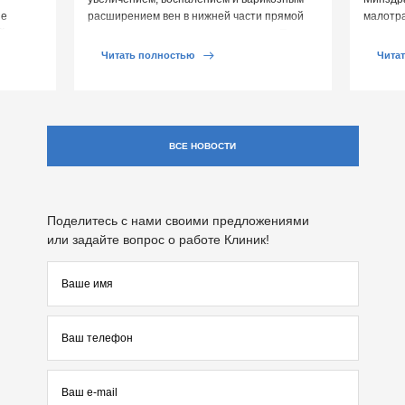
ие
расширением вен в нижней части прямой
малотр
й среды
кишки и вокруг анального отверстия. При
суставе
обострении […]
Обычно 
Читать полностью
Чита
ВСЕ НОВОСТИ
Поделитесь с нами своими предложениями
или задайте вопрос о работе Клиник!