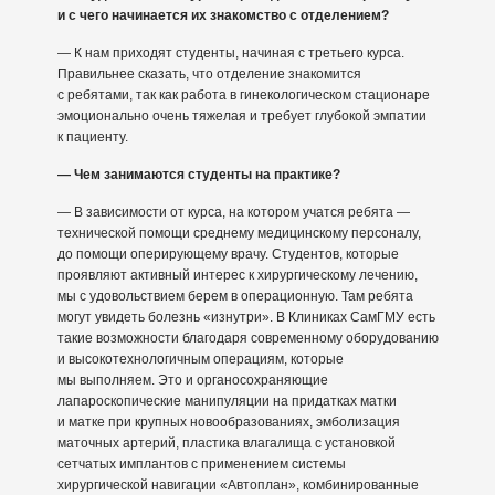
и с чего начинается их знакомство с отделением?
— К нам приходят студенты, начиная с третьего курса.
Правильнее сказать, что отделение знакомится
с ребятами, так как работа в гинекологическом стационаре
эмоционально очень тяжелая и требует глубокой эмпатии
к пациенту.
— Чем занимаются студенты на практике?
— В зависимости от курса, на котором учатся ребята —
технической помощи среднему медицинскому персоналу,
до помощи оперирующему врачу. Студентов, которые
проявляют активный интерес к хирургическому лечению,
мы с удовольствием берем в операционную. Там ребята
могут увидеть болезнь «изнутри». В Клиниках СамГМУ есть
такие возможности благодаря современному оборудованию
и высокотехнологичным операциям, которые
мы выполняем. Это и органосохраняющие
лапароскопические манипуляции на придатках матки
и матке при крупных новообразованиях, эмболизация
маточных артерий, пластика влагалища с установкой
сетчатых имплантов с применением системы
хирургической навигации «Автоплан», комбинированные