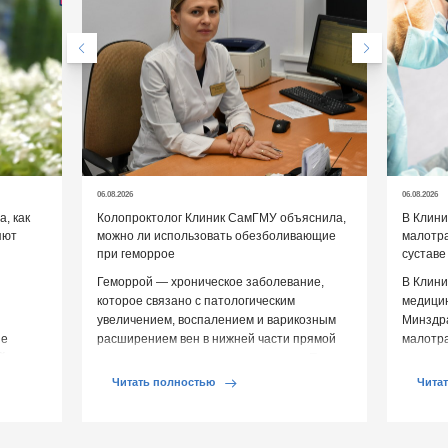
06.08.2026
06.08.2026
, как
Колопроктолог Клиник СамГМУ объяснила,
В Клин
яют
можно ли использовать обезболивающие
малотр
при геморрое
суставе
Геморрой — хроническое заболевание,
В Клини
которое связано с патологическим
медицин
увеличением, воспалением и варикозным
Минздр
ие
расширением вен в нижней части прямой
малотр
й среды
кишки и вокруг анального отверстия. При
суставе
обострении […]
Обычно 
Читать полностью
Чита