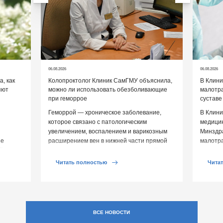
06.08.2026
06.08.2026
, как
Колопроктолог Клиник СамГМУ объяснила,
В Клин
яют
можно ли использовать обезболивающие
малотр
при геморрое
суставе
Геморрой — хроническое заболевание,
В Клини
которое связано с патологическим
медицин
увеличением, воспалением и варикозным
Минздр
ие
расширением вен в нижней части прямой
малотр
й среды
кишки и вокруг анального отверстия. При
суставе
обострении […]
Обычно 
Читать полностью
Чита
ВСЕ НОВОСТИ