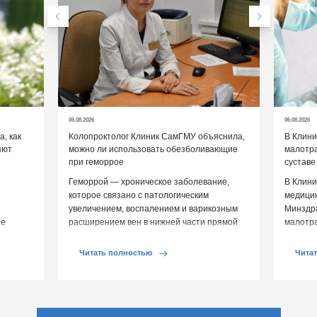
06.08.2026
06.08.2026
, как
Колопроктолог Клиник СамГМУ объяснила,
В Клин
яют
можно ли использовать обезболивающие
малотр
при геморрое
суставе
Геморрой — хроническое заболевание,
В Клини
которое связано с патологическим
медицин
увеличением, воспалением и варикозным
Минздр
ие
расширением вен в нижней части прямой
малотр
й среды
кишки и вокруг анального отверстия. При
суставе
обострении […]
Обычно 
Читать полностью
Чита