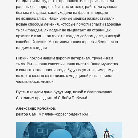
В годы войны студенты, преподаватели, врачи спасали
раненых на передовой и в госпиталях, работали сутками
без сна и отдыха, сами уходили на фронт и нередко
не возвращались. Наши ученые медики разрабатывали
новые способы лечения, которые помогли спасти здоровье
тысяч граждан. Их подвиг не выцветает на страницах
архивов и книг — он живёт в каждом добром деле, в каждой
спасённой жизни. Мы помним наших героев и бесконечно
гордимся каждым.
Низкий поклон нашим дорогим ветеранам, труженикам
тыла. Вы — наша совесть и наша высота. Ваше мужество
и самоотверженность всегда будут служить примером для
всех, кто связал свою жизнь с медициной и спасением
человеческих жизней.
Пусть в каждом доме будут мир, покой и благополучие!
С великим праздником! С Днём Победы!
Александр Колсанов
,
ректор СамГМУ член-корреспондент РАН