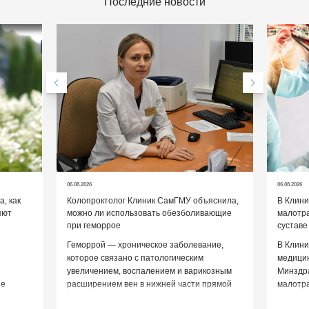
Последние новости
06.08.2026
06.08.2026
, как
Колопроктолог Клиник СамГМУ объяснила,
В Клин
яют
можно ли использовать обезболивающие
малотр
при геморрое
суставе
Геморрой — хроническое заболевание,
В Клини
которое связано с патологическим
медицин
увеличением, воспалением и варикозным
Минздр
ие
расширением вен в нижней части прямой
малотр
й среды
кишки и вокруг анального отверстия. При
суставе