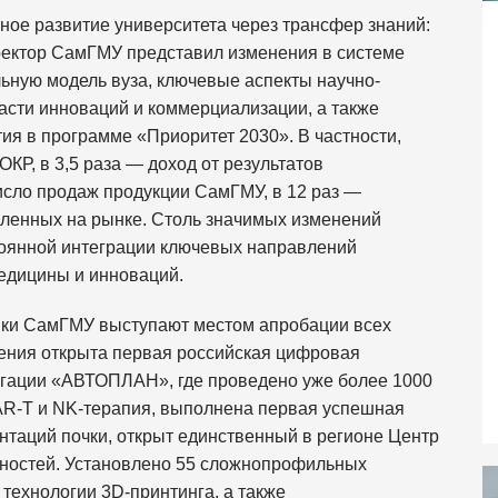
ое развитие университета через трансфер знаний:
 ректор СамГМУ представил изменения в системе
ьную модель вуза, ключевые аспекты научно-
ласти инноваций и коммерциализации, а также
ия в программе «Приоритет 2030». В частности,
ОКР, в 3,5 раза — доход от результатов
число продаж продукции СамГМУ, в 12 раз —
вленных на рынке. Столь значимых изменений
тоянной интеграции ключевых направлений
медицины и инноваций.
ники СамГМУ выступают местом апробации всех
дения открыта первая российская цифровая
игации «АВТОПЛАН», где проведено уже более 1000
AR-T и NK-терапия, выполнена первая успешная
антаций почки, открыт единственный в регионе Центр
чностей. Установлено 55 сложнопрофильных
технологии 3D-принтинга, а также