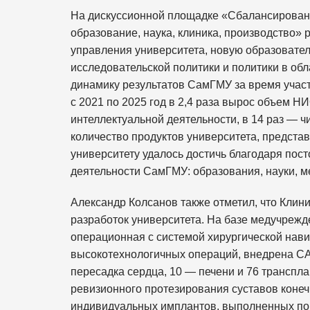
На дискуссионной площадке «Сбалансированн
образование, наука, клиника, производство»
управления университета, новую образовател
исследовательской политики и политики в об
динамику результатов СамГМУ за время участ
с 2021 по 2025 год в 2,4 раза вырос объем НИ
интеллектуальной деятельности, в 14 раз — 
количество продуктов университета, предста
университету удалось достичь благодаря пос
деятельности СамГМУ: образования, науки, 
Александр Колсанов также отметил, что Кли
разработок университета. На базе медучреж
операционная с системой хирургической нав
высокотехнологичных операций, внедрена C
пересадка сердца, 10 — печени и 76 транспл
ревизионного протезирования суставов коне
индивидуальных имплантов, выполненных по 