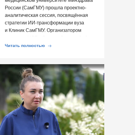
медицинском университете Минздрава
России (СамГМУ) прошла проектно-
аналитическая сессия, посвящённая
стратегии ИИ-трансформации вуза
и Клиник СамГМУ. Организатором
выступил ЦСР «Северо-Запад», […]
Читать полностью