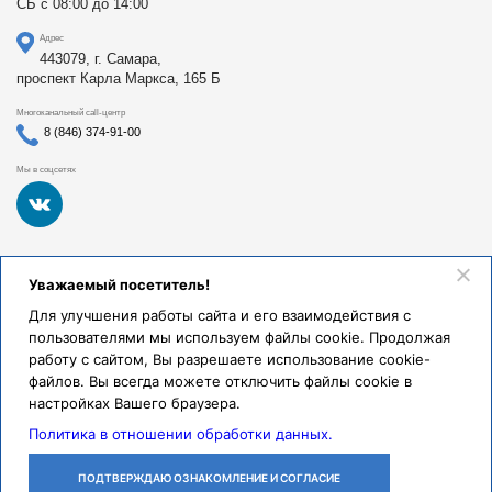
СБ с 08:00 до 14:00
Адрес
443079, г. Самара,
проспект Карла Маркса, 165 Б
Многоканальный call-центр
8 (846) 374-91-00
Мы в соцсетях
Федеральное государственное бюджетное образовательное
Уважаемый посетитель!
учреждение высшего образования «Самарский
государственный медицинский университет Министерства
Для улучшения работы сайта и его взаимодействия с
здравоохранения Российской Федерации». Клиники СамГМУ
пользователями мы используем файлы cookie. Продолжая
были основаны в 1930 году.
работу с сайтом, Вы разрешаете использование cookie-
Реквизиты и правовая информация
файлов. Вы всегда можете отключить файлы cookie в
настройках Вашего браузера.
Политика обработки персональных данных
Политика в отношении обработки данных.
© Клиники СамГМУ, 2026.
ПОДТВЕРЖДАЮ ОЗНАКОМЛЕНИЕ И СОГЛАСИЕ
ЛИЧНЫЙ
ОСТАВИТЬ