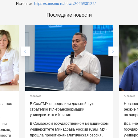
Источник:
https://samsmu.ru/news/2025/30122/
Последние новости
05.08.2026
04.08.2026
а, как
В СамГМУ определили дальнейшую
Невроло
стратегию ИИ-трансформации
резкие 
университета и Клиник
на здор
т
В Самарском государственном медицинском
Врач-не
если
университете Минздрава России (СамГМУ)
государ
ельно,
прошла проектно-аналитическая сессия,
универс
ивести