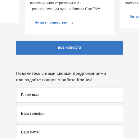
посвящённая стратегии ИИ-
рассказ
овья.
трансформации вуза и Клиник СамГМУ.
перепа
Организатором выступил ЦСР «Северо-
влияют 
Чита
Запад», […]
Читать полностью
ВСЕ НОВОСТИ
Поделитесь с нами своими предложениями
или задайте вопрос о работе Клиник!