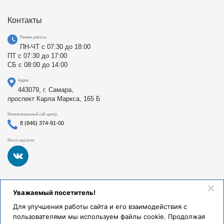
Контакты
Режим работы
ПН-ЧТ с 07:30 до 18:00
ПТ с 07:30 до 17:00
СБ с 08:00 до 14:00
Адрес
443079, г. Самара,
проспект Карла Маркса, 165 Б
Многоканальный call-центр
8 (846) 374-91-00
Мы в соцсетях
Федеральное государственное бюджетное образовательное
Уважаемый посетитель!
учреждение высшего образования «Самарский
государственный медицинский университет Министерства
Для улучшения работы сайта и его взаимодействия с
здравоохранения Российской Федерации». Клиники СамГМУ
пользователями мы используем файлы cookie. Продолжая
были основаны в 1930 году.