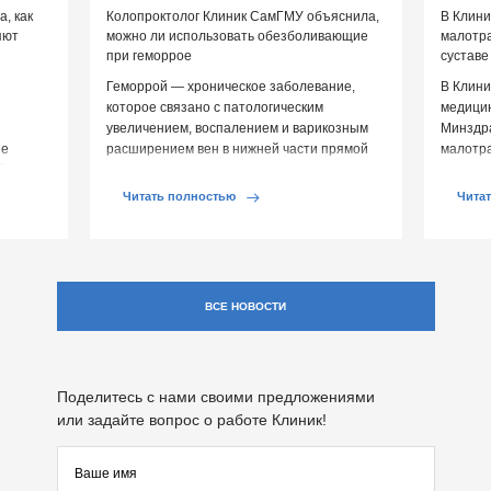
, как
Колопроктолог Клиник СамГМУ объяснила,
В Клин
яют
можно ли использовать обезболивающие
малотр
при геморрое
суставе
Геморрой — хроническое заболевание,
В Клини
которое связано с патологическим
медицин
увеличением, воспалением и варикозным
Минздр
ие
расширением вен в нижней части прямой
малотр
й среды
кишки и вокруг анального отверстия. При
суставе
обострении […]
Обычно 
Читать полностью
Чита
ВСЕ НОВОСТИ
Поделитесь с нами своими предложениями
или задайте вопрос о работе Клиник!