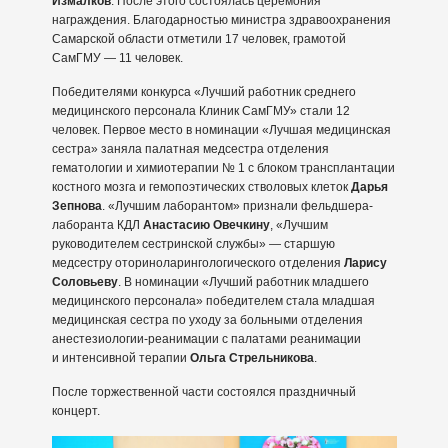
Измалков
. После этого состоялась церемония
награждения. Благодарностью министра здравоохранения
Самарской области отметили 17 человек, грамотой
СамГМУ — 11 человек.
Победителями конкурса «Лучший работник среднего
медицинского персонала Клиник СамГМУ» стали 12
человек. Первое место в номинации «Лучшая медицинская
сестра» заняла палатная медсестра отделения
гематологии и химиотерапии № 1 с блоком трансплантации
костного мозга и гемопоэтических стволовых клеток
Дарья
Зепнова
. «Лучшим лаборантом» признали фельдшера-
лаборанта КДЛ
Анастасию Овечкину
, «Лучшим
руководителем сестринской службы» — старшую
медсестру оториноларингологического отделения
Ларису
Соловьеву
. В номинации «Лучший работник младшего
медицинского персонала» победителем стала младшая
медицинская сестра по уходу за больными отделения
анестезиологии-реанимации с палатами реанимации
и интенсивной терапии
Ольга Стрельникова
.
После торжественной части состоялся праздничный
концерт.