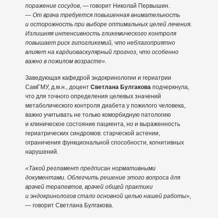
поражение сосудов
, — говорит Николай Первышин.
—
От врача требуется повышенная внимательность
и осторожность при выборе оптимальных целей лечения.
Излишняя интенсивность гликемического контроля
повышает риск гипогликемий, что неблагоприятно
влияет на кардиоваскулярный прогноз, что особенно
важно в пожилом возрасте».
Заведующая кафедрой эндокринологии и гериатрии
СамГМУ, д.м.н., доцент
Светлана Булгакова
подчеркнула,
что для точного определения целевых значений
метаболического контроля диабета у пожилого человека,
важно учитывать не только коморбидную патологию
и клиническое состояние пациента, но и выраженность
гериатрических синдромов: старческой астении,
ограничения функциональной способности, когнитивных
нарушений.
«Такой регламент предписан нормативными
документами. Облегчить решение этого вопроса для
врачей терапевтов, врачей общей практики
и эндокринологов стало основной целью нашей работы»,
— говорит Светлана Булгакова.