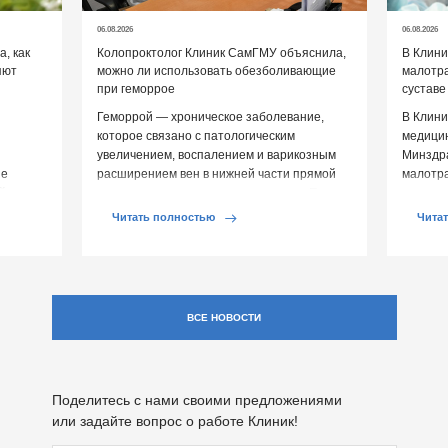
06.08.2026
06.08.2026
, как
Колопроктолог Клиник СамГМУ объяснила,
В Клин
яют
можно ли использовать обезболивающие
малотр
при геморрое
суставе
Геморрой — хроническое заболевание,
В Клини
которое связано с патологическим
медицин
увеличением, воспалением и варикозным
Минздр
ие
расширением вен в нижней части прямой
малотр
й среды
кишки и вокруг анального отверстия. При
суставе
обострении […]
Обычно 
Читать полностью
Чита
ВСЕ НОВОСТИ
Поделитесь с нами своими предложениями
или задайте вопрос о работе Клиник!