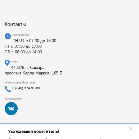
Контакты
Режим работы
ПН-ЧТ с 07:30 до 18:00
ПТ с 07:30 до 17:00
СБ с 08:00 до 14:00
Адрес
443079, г. Самара,
проспект Карла Маркса, 165 Б
Многоканальный call-центр
8 (846) 374-91-00
Мы в соцсетях
Федеральное государственное бюджетное образовательное
Уважаемый посетитель!
учреждение высшего образования «Самарский
государственный медицинский университет Министерства