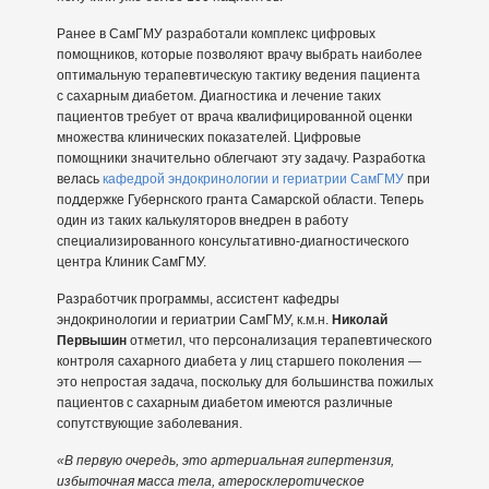
Ранее в СамГМУ разработали комплекс цифровых
помощников, которые позволяют врачу выбрать наиболее
оптимальную терапевтическую тактику ведения пациента
с сахарным диабетом. Диагностика и лечение таких
пациентов требует от врача квалифицированной оценки
множества клинических показателей. Цифровые
помощники значительно облегчают эту задачу. Разработка
велась
кафедрой эндокринологии и гериатрии СамГМУ
при
поддержке Губернского гранта Самарской области. Теперь
один из таких калькуляторов внедрен в работу
специализированного консультативно-диагностического
центра Клиник СамГМУ.
Разработчик программы, ассистент кафедры
эндокринологии и гериатрии СамГМУ, к.м.н.
Николай
Первышин
отметил, что персонализация терапевтического
контроля сахарного диабета у лиц старшего поколения —
это непростая задача, поскольку для большинства пожилых
пациентов с сахарным диабетом имеются различные
сопутствующие заболевания.
«В первую очередь, это артериальная гипертензия,
избыточная масса тела, атеросклеротическое