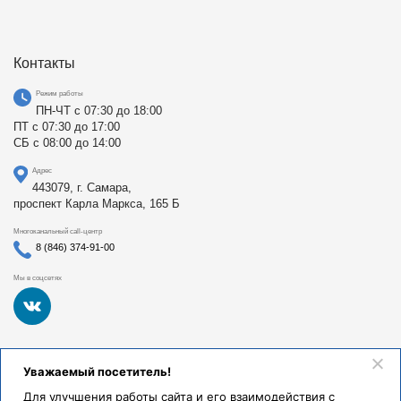
Контакты
Режим работы
ПН-ЧТ с 07:30 до 18:00
ПТ с 07:30 до 17:00
СБ с 08:00 до 14:00
Адрес
443079, г. Самара,
проспект Карла Маркса, 165 Б
Многоканальный call-центр
8 (846) 374-91-00
Мы в соцсетях
Федеральное государственное бюджетное образовательное
Уважаемый посетитель!
учреждение высшего образования «Самарский
государственный медицинский университет Министерства
Для улучшения работы сайта и его взаимодействия с
здравоохранения Российской Федерации». Клиники СамГМУ