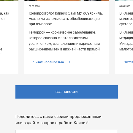
06.08.2026
06.08.2026
, как
Колопроктолог Клиник СамГМУ объяснила,
В Клин
яют
можно ли использовать обезболивающие
малотр
при геморрое
суставе
Геморрой — хроническое заболевание,
В Клини
которое связано с патологическим
медицин
увеличением, воспалением и варикозным
Минздр
ие
расширением вен в нижней части прямой
малотр
й среды
кишки и вокруг анального отверстия. При
суставе
обострении […]
Обычно 
Читать полностью
Чита
ВСЕ НОВОСТИ
Поделитесь с нами своими предложениями
или задайте вопрос о работе Клиник!