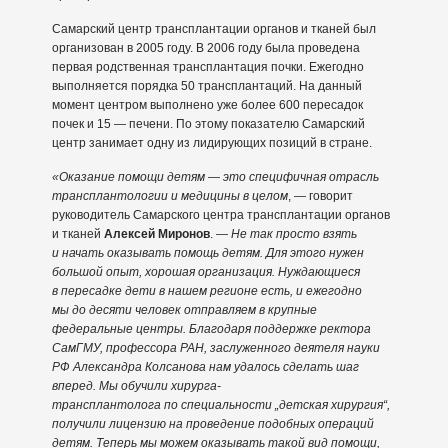
Самарский центр трансплантации органов и тканей был
организован в 2005 году. В 2006 году была проведена
первая родственная трансплантация почки. Ежегодно
выполняется порядка 50 трансплантаций. На данный
момент центром выполнено уже более 600 пересадок
почек и 15 — печени. По этому показателю Самарский
центр занимает одну из лидирующих позиций в стране.
«Оказание помощи детям — это специфичная отрасль
трансплантологии и медицины в целом
, — говорит
руководитель Самарского центра трансплантации органов
и тканей
Алексей Миронов
. —
Не так просто взять
и начать оказывать помощь детям. Для этого нужен
большой опыт, хорошая организация. Нуждающиеся
в пересадке дети в нашем регионе есть, и ежегодно
мы до десяти человек отправляем в крупные
федеральные центры. Благодаря поддержке ректора
СамГМУ, профессора РАН, заслуженного деятеля науки
РФ Александра Колсанова нам удалось сделать шаг
вперед. Мы обучили хирурга-
трансплантолога по специальности „детская хирургия“,
получили лицензию на проведение подобных операций
детям. Теперь мы можем оказывать такой вид помощи,