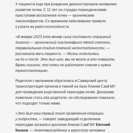
У пациента еще при рождении диагностировали аномалию
развития почек. С 11 лет он страдал периодическими
приступами воспаления почек — хроническим
пиелонефритом. Со временем заболевание привело
к утрате их работоспособности.
«В январе 2023 года моему сыну поставили страшный
диагноз — хронический пиелонефрит пятой степени,
терминальная стадия почечной недостаточности
, —
рассказала мать пациента. —
Жизнь поделилась
на до и после. Это был шок, мы не могли в это поверить.
Врачи сказали, что почки не работают совсем и нужна
трансплантация
».
Родители с мальчиком обратились в Самарский центр
трансплантация органов и тканей на базе Клиник СамГМУ
для проведения родственной пересадки почки. Донорами
пожелали стать оба родителя, но обследование показало,
что подходит только мама.
«Это был наш первый опыт проведения операции
у подростка
, — говорит заведующий отделением
пересадки органов и урологии Клиник СамГМУ
Евгений
Канаев
. —
Анатомия ребенка и взрослого человека