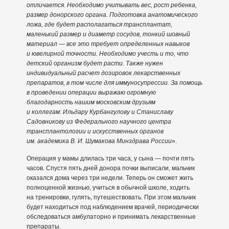
отличается. Необходимо учитывать вес, рост ребенка,
размер донорского органа. Подготовка анатомического
ложа, где будет располагаться трансплантат,
маленький размер и диаметр сосудов, тонкий шовный
материал — все это требует определенных навыков
и ювелирной точности. Необходимо учесть и то, что
детский организм будет расти. Также нужен
индивидуальный расчет дозировок лекарственных
препаратов, в том числе для иммуносупрессии. За помощь
в проведении операции
выражаю огромную
благодарность нашим московским друзьям
и коллегам:
Ильдару Курбангулову
и
Станиславу
Садовникову
из Федерального научного центра
трансплантологии и искусственных органов
им. академика В. И. Шумакова Минздрава России
».
Операция у мамы длилась три часа, у сына — почти пять
часов. Спустя пять дней донора почки выписали, мальчик
оказался дома через три недели. Теперь он сможет жить
полноценной жизнью, учиться в обычной школе, ходить
на тренировки, гулять, путешествовать. При этом мальчик
будет находиться под наблюдением врачей, периодически
обследоваться амбулаторно и принимать лекарственные
препараты.