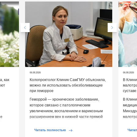
06.08.2026
06.08.2026
, как
Колопроктолог Клиник СамГМУ объяснила,
В Клин
яют
можно ли использовать обезболивающие
малотр
при геморрое
суставе
Геморрой — хроническое заболевание,
В Клини
которое связано с патологическим
медицин
увеличением, воспалением и варикозным
Минздр
ие
расширением вен в нижней части прямой
малотр
й среды
кишки и вокруг анального отверстия. При
суставе
обострении […]
Обычно 
Читать полностью
Чита