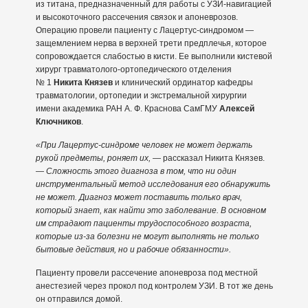
из титана, предназначенный для работы с УЗИ-навигацией
и высокоточного рассечения связок и апоневрозов.
Операцию провели пациенту с Лацертус-синдромом —
защемлением нерва в верхней трети предплечья, которое
сопровождается слабостью в кисти. Ее выполнили кистевой
хирург травматолого-ортопедического отделения
№ 1
Никита Князев
и клинический ординатор кафедры
травматологии, ортопедии и экстремальной хирургии
имени академика РАН А. Ф. Краснова СамГМУ
Алексей
Ключников
.
«При Лацертус-синдроме человек не может держать
рукой предметы, роняет их,
— рассказал Никита Князев.
—
Сложность этого диагноза в том, что ни один
инструментальный метод исследования его обнаружить
не может. Диагноз может поставить только врач,
который знает, как найти это заболевание. В основном
им страдают пациенты трудоспособного возраста,
которые из-за болезни не могут выполнять не только
бытовые действия, но и рабочие обязанности».
Пациенту провели рассечение апоневроза под местной
анестезией через прокол под контролем УЗИ. В тот же день
он отправился домой.