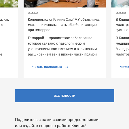
06.08.2026
06.08.2026
, как
Колопроктолог Клиник СамГМУ объяснила,
В Клин
яют
можно ли использовать обезболивающие
малотр
при геморрое
суставе
Геморрой — хроническое заболевание,
В Клини
которое связано с патологическим
медицин
увеличением, воспалением и варикозным
Минздр
ие
расширением вен в нижней части прямой
малотр
й среды
кишки и вокруг анального отверстия. При
суставе
обострении […]
Обычно 
Читать полностью
Чита
ВСЕ НОВОСТИ
Поделитесь с нами своими предложениями
или задайте вопрос о работе Клиник!