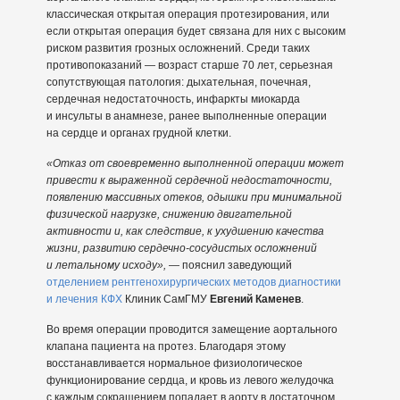
классическая открытая операция протезирования, или
если открытая операция будет связана для них с высоким
риском развития грозных осложнений. Среди таких
противопоказаний — возраст старше 70 лет, серьезная
сопутствующая патология: дыхательная, почечная,
сердечная недостаточность, инфаркты миокарда
и инсульты в анамнезе, ранее выполненные операции
на сердце и органах грудной клетки.
«Отказ от своевременно выполненной операции может
привести к выраженной сердечной недостаточности,
появлению массивных отеков, одышки при минимальной
физической нагрузке, снижению двигательной
активности и, как следствие, к ухудшению качества
жизни, развитию сердечно-сосудистых осложнений
и летальному исходу»,
— пояснил заведующий
отделением рентгенохирургических методов диагностики
и лечения КФХ
Клиник СамГМУ
Евгений Каменев
.
Во время операции проводится замещение аортального
клапана пациента на протез. Благодаря этому
восстанавливается нормальное физиологическое
функционирование сердца, и кровь из левого желудочка
с каждым сокращением попадает в аорту в достаточном