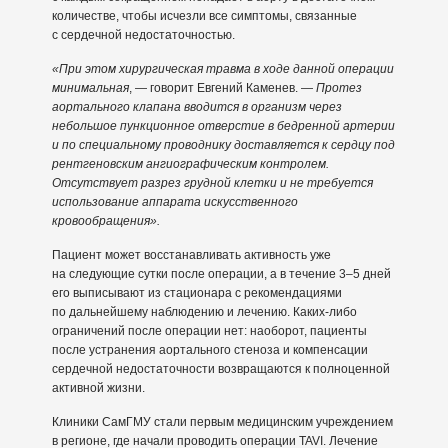
количестве, чтобы исчезли все симптомы, связанные
с сердечной недостаточностью.
«При этом хирургическая травма в ходе данной операции
минимальная
, — говорит Евгений Каменев. —
Протез
аортального клапана вводится в организм через
небольшое пункционное отверстие в бедренной артерии
и по специальному проводнику доставляется к сердцу под
рентгеновским ангиографическим контролем.
Отсутствует разрез грудной клетки и не требуется
использование аппарата искусственного
кровообращения».
Пациент может восстанавливать активность уже
на следующие сутки после операции, а в течение 3–5 дней
его выписывают из стационара с рекомендациями
по дальнейшему наблюдению и лечению. Каких-либо
ограничений после операции нет: наоборот, пациенты
после устранения аортального стеноза и компенсации
сердечной недостаточности возвращаются к полноценной
активной жизни.
Клиники СамГМУ стали первым медицинским учреждением
в регионе, где начали проводить операции TAVI. Лечение