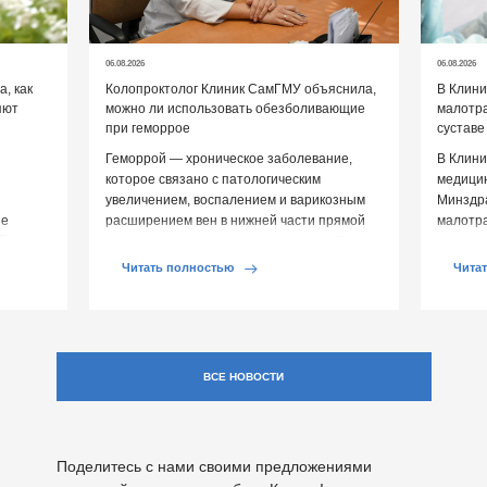
06.08.2026
06.08.2026
, как
Колопроктолог Клиник СамГМУ объяснила,
В Клин
яют
можно ли использовать обезболивающие
малотр
при геморрое
суставе
Геморрой — хроническое заболевание,
В Клини
которое связано с патологическим
медицин
увеличением, воспалением и варикозным
Минздр
ие
расширением вен в нижней части прямой
малотр
й среды
кишки и вокруг анального отверстия. При
суставе
обострении […]
Обычно 
Читать полностью
Чита
ВСЕ НОВОСТИ
Поделитесь с нами своими предложениями