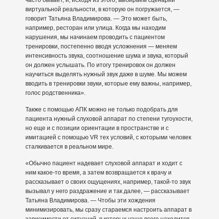
виртуальной реальности, в которую он погружается, —
говорит Татьяна Владимирова. — Это может быть,
например, ресторан или улица. Когда мы находим
нарушения, мы начинаем проводить с пациентом
тренировки, постепенно вводя усложнения — меняем
интенсивность звука, соотношение шума и звука, который
он должен услышать. По итогу тренировок он должен
научиться выделять нужный звук даже в шуме. Мы можем
вводить в тренировки звуки, которые ему важны, например,
голос родственника».
Также с помощью АПК можно не только подобрать для
пациента нужный слуховой аппарат по степени тугоухости,
но еще и с позиции ориентации в пространстве и с
имитацией с помощью VR тех условий, с которыми человек
сталкивается в реальном мире.
«Обычно пациент надевает слуховой аппарат и ходит с
ним какое-то время, а затем возвращается к врачу и
рассказывает о своих ощущениях, например, такой-то звук
вызывал у него раздражение и так далее, — рассказывает
Татьяна Владимирова. — Чтобы эти хождения
минимизировать, мы сразу стараемся настроить аппарат в
зависимости от ситуаций, в которых чаще всего находится