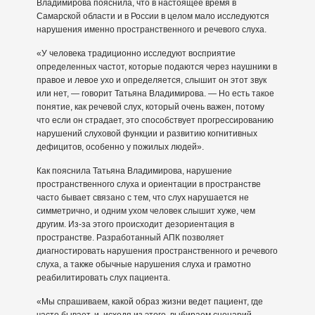
Владимирова пояснила, что в настоящее время в
Самарской области и в России в целом мало исследуются
нарушения именно пространственного и речевого слуха.
«У человека традиционно исследуют восприятие
определенных частот, которые подаются через наушники в
правое и левое ухо и определяется, слышит он этот звук
или нет, — говорит Татьяна Владимирова. — Но есть такое
понятие, как речевой слух, который очень важен, потому
что если он страдает, это способствует прогрессированию
нарушений слуховой функции и развитию когнитивных
дефицитов, особенно у пожилых людей».
Как пояснила Татьяна Владимирова, нарушение
пространственного слуха и ориентации в пространстве
часто бывает связано с тем, что слух нарушается не
симметрично, и одним ухом человек слышит хуже, чем
другим. Из-за этого происходит дезориентация в
пространстве. Разработанный АПК позволяет
диагностировать нарушения пространственного и речевого
слуха, а также обычные нарушения слуха и грамотно
реабилитировать слух пациента.
«Мы спрашиваем, какой образ жизни ведет пациент, где
часто бывает, и, исходя из этого, выбираем сценарий