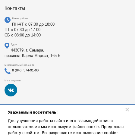
Контакты
Режим работы
ПН-ЧТ с 07:30 до 18:00
ПТ с 07:30 до 17:00
СБ с 08:00 до 14:00
Адрес
443079, г. Самара,
проспект Карла Маркса, 165 Б
Многоканальный call-центр
8 (846) 374-91-00
Мы в соцсетях
Федеральное государственное бюджетное образовательное
Уважаемый посетитель!
учреждение высшего образования «Самарский
государственный медицинский университет Министерства
Для улучшения работы сайта и его взаимодействия с
здравоохранения Российской Федерации». Клиники СамГМУ
пользователями мы используем файлы cookie. Продолжая
были основаны в 1930 году.
работу с сайтом, Вы разрешаете использование cookie-