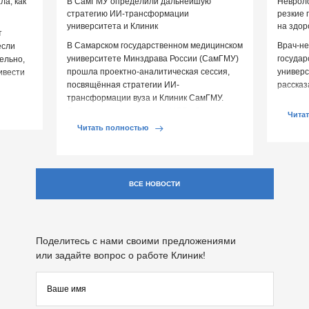
а, как
В СамГМУ определили дальнейшую
Невроло
стратегию ИИ-трансформации
резкие 
университета и Клиник
на здор
т
В Самарском государственном медицинском
Врач-не
если
университете Минздрава России (СамГМУ)
государ
ельно,
прошла проектно-аналитическая сессия,
универс
ивести
посвящённая стратегии ИИ-
рассказ
овья.
трансформации вуза и Клиник СамГМУ.
перепа
Организатором выступил ЦСР «Северо-
влияют 
Чита
Запад», […]
Читать полностью
ВСЕ НОВОСТИ
Поделитесь с нами своими предложениями
или задайте вопрос о работе Клиник!