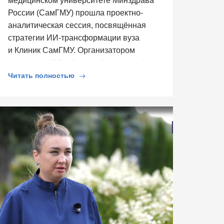
медицинском университете Минздрава
России (СамГМУ) прошла проектно-
аналитическая сессия, посвящённая
стратегии ИИ-трансформации вуза
и Клиник СамГМУ. Организатором
выступил ЦСР «Северо-Запад», […]
Читать полностью