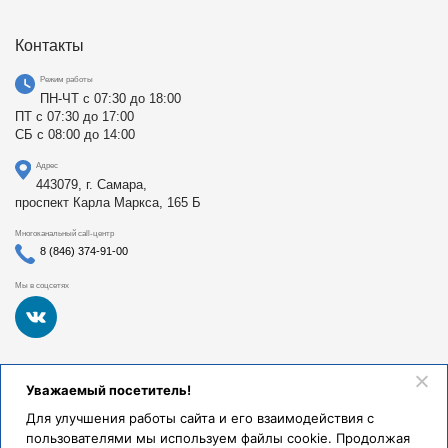
Контакты
Режим работы
ПН-ЧТ с 07:30 до 18:00
ПТ с 07:30 до 17:00
СБ с 08:00 до 14:00
Адрес
443079, г. Самара,
проспект Карла Маркса, 165 Б
Многоканальный call-центр
8 (846) 374-91-00
Мы в соцсетях
Федеральное государственное бюджетное образовательное
Уважаемый посетитель!
учреждение высшего образования «Самарский
государственный медицинский университет Министерства
Для улучшения работы сайта и его взаимодействия с
здравоохранения Российской Федерации». Клиники СамГМУ
пользователями мы используем файлы cookie. Продолжая
были основаны в 1930 году.