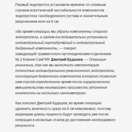
Первый эндопротез установили мужчине со сложным
случаем асептической нестабильности компонентов
эндопротеза тазобедренного сустава и значительным
укорочением ноги на 6 см.
«Во время операции мы убрали компоненты старого
эндопротеза, а затем последовательно установили
индивидуальный ацетабулярный и индивидуальный
бедренный компоненты,
— говорит
заведующий травматолого-ортопедическим отделением
№ 2 Клиник СамГМУ
Дмитрий Кудашев
. —
Операция
уникальна, так как мы выполнили имплантацию
полностью индивидуального ревизионного эндопротеза,
конструкция бедренного компонента которого позволит
нам спустя определенное время после хирургического
вмешательства неинвазивно произвести удлинение
конечности на несколько сантиметров».
Как пояснил Дмитрий Кудашев, во время операции
удлинить конечность сразу на 6 см невозможно, поэтому
коррекцию длины пациенту будут проводить уже после
операции в несколько этапов до достижения необходимого
результата.