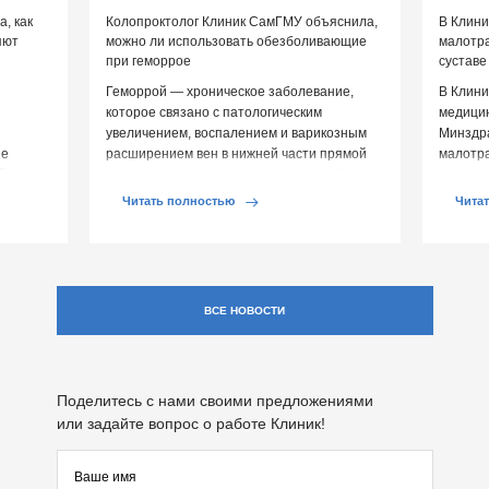
, как
Колопроктолог Клиник СамГМУ объяснила,
В Клин
яют
можно ли использовать обезболивающие
малотр
при геморрое
суставе
Геморрой — хроническое заболевание,
В Клини
которое связано с патологическим
медицин
увеличением, воспалением и варикозным
Минздр
ие
расширением вен в нижней части прямой
малотр
й среды
кишки и вокруг анального отверстия. При
суставе
обострении […]
Обычно 
Читать полностью
Чита
ВСЕ НОВОСТИ
Поделитесь с нами своими предложениями
или задайте вопрос о работе Клиник!