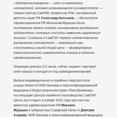
«Эндопротезирование — одно из важнейших
направлений, активно развивающихся в университете
, —
говорит ректор СамГМУ, профессор РАН, заслуженный
деятель науки РФ
Александр Колсанов
. —
Министром
здравоохранения РФ Михаилом Мурашко была
поставлена задача создать неинвазивные раздвижные
эндопротезы, которые способны заменить зарубежные
аналоги. Создание в СамГМУ первого отечественного
раздвижного эндопротеза — важнейший шаг
в достижении нашей общей цели — формирования
технологического суверенитета страны в области
здравоохранения».
Операция длилась 5,5 часов, сейчас пациент чувствует
себя хорошо и находится под наблюдением врачей.
Выпуск индивидуальных и серийных эндопротезов
осуществляется НИИ бионики и персонифицированной
медицины в Индустриальном парке «Преображенка»
на площадке Центра серийного производства СамГМУ.
Центр был открыт в ноябре 2022 года при участии
министра здравоохранения РФ
Михаила
Мурашко
и губернатора Самарской области
Дмитрия
Азарова
. НИИ бионики и персонифицированной медицины