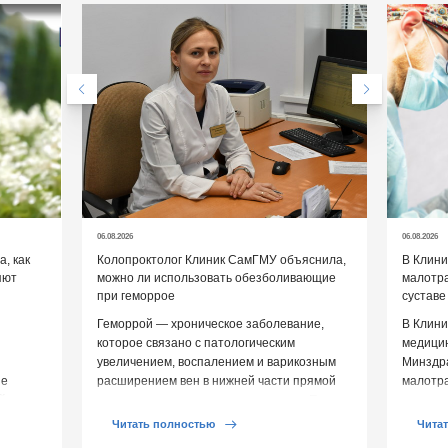
06.08.2026
06.08.2026
, как
Колопроктолог Клиник СамГМУ объяснила,
В Клин
яют
можно ли использовать обезболивающие
малотр
при геморрое
суставе
Геморрой — хроническое заболевание,
В Клини
которое связано с патологическим
медицин
увеличением, воспалением и варикозным
Минздр
ие
расширением вен в нижней части прямой
малотр
й среды
кишки и вокруг анального отверстия. При
суставе
обострении […]
Обычно 
Читать полностью
Чита