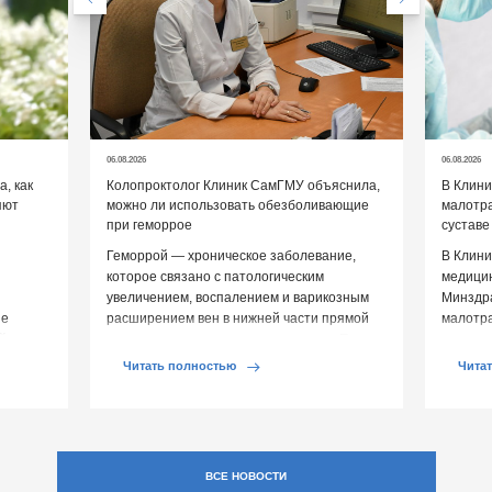
06.08.2026
06.08.2026
, как
Колопроктолог Клиник СамГМУ объяснила,
В Клин
яют
можно ли использовать обезболивающие
малотр
при геморрое
суставе
Геморрой — хроническое заболевание,
В Клини
которое связано с патологическим
медицин
увеличением, воспалением и варикозным
Минздр
ие
расширением вен в нижней части прямой
малотр
й среды
кишки и вокруг анального отверстия. При
суставе
обострении […]
Обычно 
Читать полностью
Чита
ВСЕ НОВОСТИ