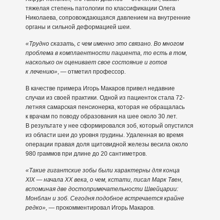
тяжелая степень патологии по классификации Олега
Николаева, сопровождающаяся давлением на внутренние
органы и сильной деформацией шеи.
«Трудно сказать, с чем именно это связано. Во многом
проблема в комплаентности пациента, то есть в том,
насколько он оценивает свое состояние и готов
к лечению»
, — отметил профессор.
В качестве примера Игорь Макаров привел недавние
случаи из своей практики. Одной из пациенток стала 72-
летняя самарская пенсионерка, которая не обращалась
к врачам по поводу образования на шее около 30 лет.
В результате у нее сформировался зоб, который опустился
из области шеи до уровня грудины. Удаленная во время
операции правая доля щитовидной железы весила около
980 граммов при длине до 20 сантиметров.
«Такие гигантские зобы были характерны для конца
XIX — начала XX века, о чем, кстати, писал Марк Твен,
вспоминая две достопримечательности Швейцарии:
Монблан и зоб. Сегодня подобное встречается крайне
редко»,
— прокомментировал Игорь Макаров.