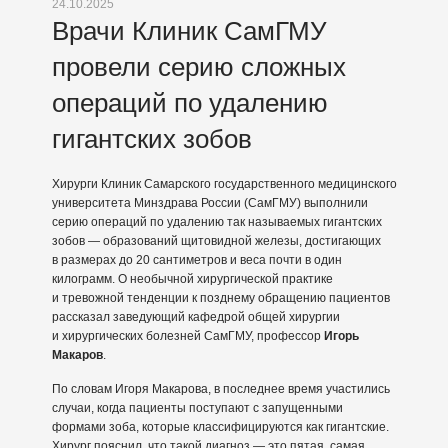
24.10.2025
Врачи Клиник СамГМУ
провели серию сложных
операций по удалению
гигантских зобов
Хирурги Клиник Самарского государственного медицинского
университета Минздрава России (СамГМУ) выполнили
серию операций по удалению так называемых гигантских
зобов — образований щитовидной железы, достигающих
в размерах до 20 сантиметров и веса почти в один
килограмм. О необычной хирургической практике
и тревожной тенденции к позднему обращению пациентов
рассказал заведующий кафедрой общей хирургии
и хирургических болезней СамГМУ, профессор
Игорь
Макаров
.
По словам Игоря Макарова, в последнее время участились
случаи, когда пациенты поступают с запущенными
формами зоба, которые классифицируются как гигантские.
Хирург пояснил, что такой диагноз — это пятая, самая