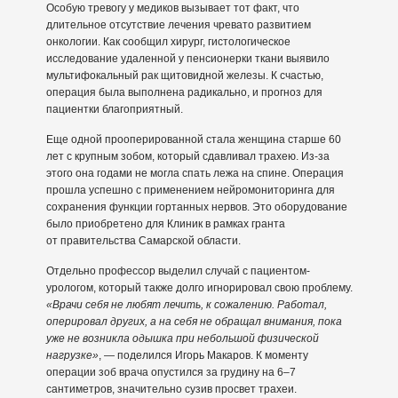
Особую тревогу у медиков вызывает тот факт, что
длительное отсутствие лечения чревато развитием
онкологии. Как сообщил хирург, гистологическое
исследование удаленной у пенсионерки ткани выявило
мультифокальный рак щитовидной железы. К счастью,
операция была выполнена радикально, и прогноз для
пациентки благоприятный.
Еще одной прооперированной стала женщина старше 60
лет с крупным зобом, который сдавливал трахею. Из-за
этого она годами не могла спать лежа на спине. Операция
прошла успешно с применением нейромониторинга для
сохранения функции гортанных нервов. Это оборудование
было приобретено для Клиник в рамках гранта
от правительства Самарской области.
Отдельно профессор выделил случай с пациентом-
урологом, который также долго игнорировал свою проблему.
«Врачи себя не любят лечить, к сожалению. Работал,
оперировал других, а на себя не обращал внимания, пока
уже не возникла одышка при небольшой физической
нагрузке»
, — поделился Игорь Макаров. К моменту
операции зоб врача опустился за грудину на 6–7
сантиметров, значительно сузив просвет трахеи.