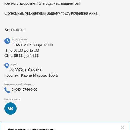
крепкого здоровья и благодарных пациентов!
С огромным уважением к Вашему труду Кочергина Анна.
Контакты
Режим работы
ПН-ЧТ с 07:30 до 18:00
ПТ с 07:30 до 17:00
СБ с 08:00 до 14:00
Адрес
443079, г. Самара,
проспект Карла Маркса, 165 Б
Многоканальный call-центр
8 (846) 374-91-00
Мы в соцсетях
Федеральное государственное бюджетное образовательное
Уважаемый посетитель!
учреждение высшего образования «Самарский