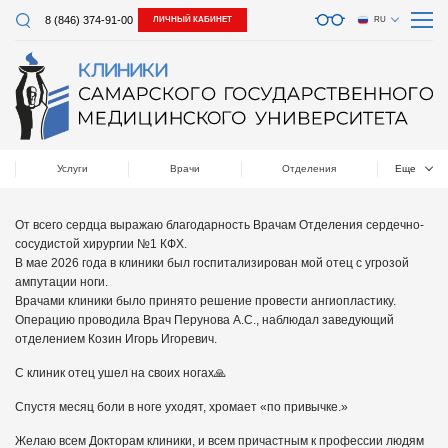
8 (846) 374-91-00
ЛИЧНЫЙ КАБИНЕТ
RU
Услуги
Врачи
Отделения
Еще
От всего сердца выражаю благодарность Врачам Отделения сердечно-
сосудистой хирургии №1 КФХ.
В мае 2026 года в клиники был госпитализирован мой отец с угрозой
ампутации ноги.
Врачами клиники было принято решение провести ангиопластику.
Операцию проводила Врач Перунова А.С., наблюдал заведующий
отделением Козин Игорь Игоревич.
С клиник отец ушел на своих ногах🙏
Спустя месяц боли в ноге уходят, хромает «по привычке.»
Желаю всем Докторам клиники, и всем причастным к профессии людям