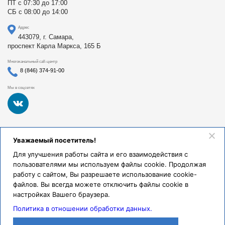
ПТ с 07:30 до 17:00
СБ с 08:00 до 14:00
Адрес
443079, г. Самара,
проспект Карла Маркса, 165 Б
Многоканальный call-центр
8 (846) 374-91-00
Мы в соцсетях
Федеральное государственное бюджетное образовательное
Уважаемый посетитель!
учреждение высшего образования «Самарский
государственный медицинский университет Министерства
Для улучшения работы сайта и его взаимодействия с
здравоохранения Российской Федерации». Клиники СамГМУ
пользователями мы используем файлы cookie. Продолжая
были основаны в 1930 году.
работу с сайтом, Вы разрешаете использование cookie-
Реквизиты и правовая информация
файлов. Вы всегда можете отключить файлы cookie в
настройках Вашего браузера.
Политика обработки персональных данных
Политика в отношении обработки данных.
© Клиники СамГМУ, 2026.